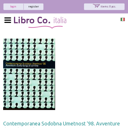
login
register
items: 0 pcs.
Contemporanea Sodobna Umetnost '98. Avventure