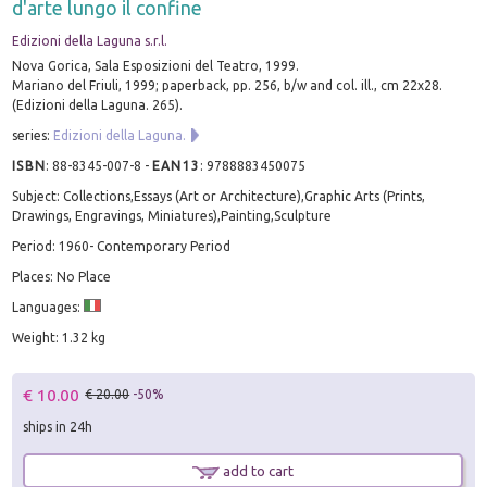
d'arte lungo il confine
Edizioni della Laguna s.r.l.
Nova Gorica, Sala Esposizioni del Teatro, 1999.
Mariano del Friuli, 1999; paperback, pp. 256, b/w and col. ill., cm 22x28.
(Edizioni della Laguna. 265).
series:
Edizioni della Laguna.
ISBN
:
88-8345-007-8
-
EAN13
:
9788883450075
Subject: Collections,Essays (Art or Architecture),Graphic Arts (Prints,
Drawings, Engravings, Miniatures),Painting,Sculpture
Period: 1960- Contemporary Period
Places: No Place
Languages:
Weight: 1.32 kg
€ 10.00
€ 20.00
-50%
ships in 24h
add to cart