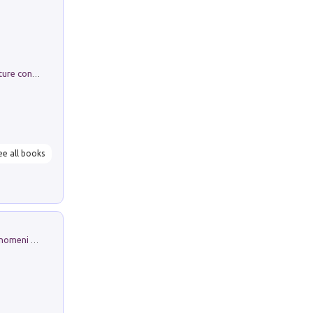
Arie per Carlo Broschi Farinelli. Partiture con riduzione per clavicembalo (o pianoforte). Seconda serie. Vol. 5
ee all books
Luci e colori del cielo. Manuale sui fenomeni ottici che si verificano in atmosfera, nella scienza e nella storia: come osservarli e fotografarli