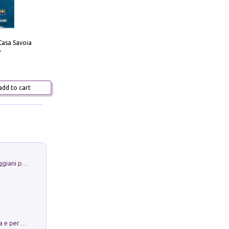
Casa Savoia
o
dd to cart
La Porta Filosofica di Claudio Parmiggiani per il Sacro Eremo di Camaldoli
Obbedisco. Garibaldi Eroe per Scelta e per Destino