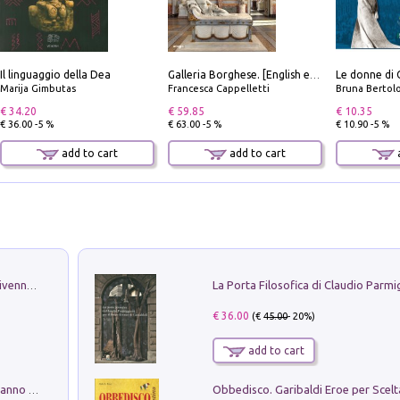
Il linguaggio della Dea
Le donne di 
Galleria Borghese. [English edition]
Marija Gimbutas
Francesca Cappelletti
Bruna Bertol
€ 34.20
€ 59.85
€ 10.35
€ 36.00 -5 %
€ 63.00 -5 %
€ 10.90 -5 %
add to cart
add to cart
a
Get the led out. Come i Led Zeppelin divennero la più grande band del mondo
€ 36.00
(€
45.00
- 20%)
add to cart
Con questa faccia qui. Le canzoni che hanno fatto la storia di Ligabue