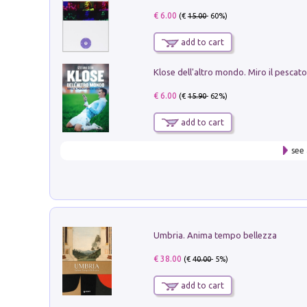
€ 6.00
(€
15.00
- 60%)
add to cart
€ 6.00
(€
15.90
- 62%)
add to cart
see 
Umbria. Anima tempo bellezza
€ 38.00
(€
40.00
- 5%)
add to cart