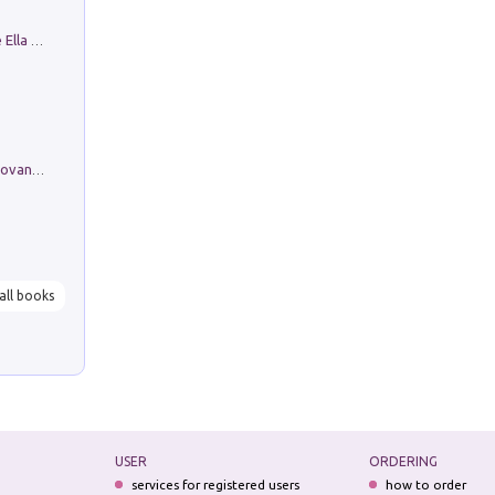
Fortunate Objects. Selections from the Ella Fontanals-Cisneros Collection. Objetos Afortunados. Selección de la Colección Ella Fontanals-Cisneros
Firenze nell'Ottocento nei disegni di Giovanni Ferruccio Moro (1859­1948)
all books
USER
ORDERING
services for registered users
how to order