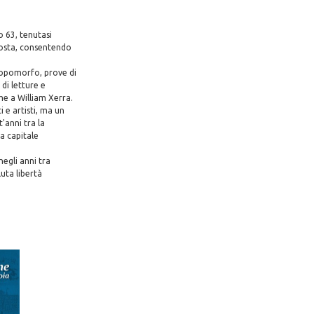
o 63, tenutasi
Costa, consentendo
ntropomorfo, prove di
 di letture e
me a William Xerra.
i e artisti, ma un
'anni tra la
a capitale
negli anni tra
luta libertà