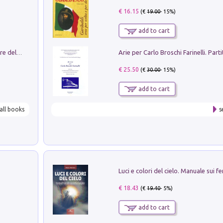
€ 16.15
(€
19.00
- 15%)
add to cart
Klose dell'altro mondo. Miro il pescatore del goal
€ 25.50
(€
30.00
- 15%)
add to cart
all books
s
€ 18.43
(€
19.40
- 5%)
add to cart