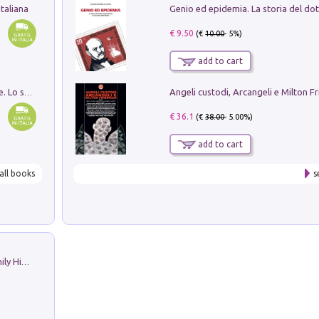
taliana
€ 9.50
(€
10.00
- 5%)
add to cart
Angeli custodi, Arcangeli e Milton F
Santissima Trinità e divina proporzione. Lo studio della proporzione nell'arte come ricerca del mistero trinitario
€ 36.1
(€
38.00
- 5.00%)
add to cart
all books
s
The Nicolas. Restoration Tales in a Family History