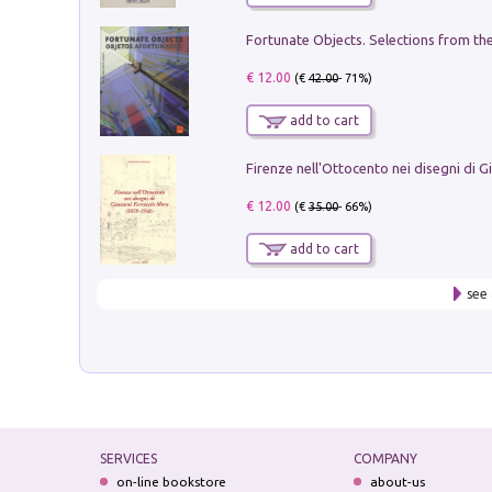
€ 12.00
(€
42.00
- 71%)
add to cart
€ 12.00
(€
35.00
- 66%)
add to cart
see 
SERVICES
COMPANY
on-line bookstore
about-us