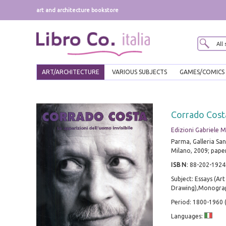
art and architecture bookstore
ART/ARCHITECTURE
VARIOUS SUBJECTS
GAMES/COMICS
Corrado Costa
Edizioni Gabriele 
Parma, Galleria San
Milano, 2009; paperb
ISBN
:
88-202-1924
Subject: Essays (Ar
Drawing),Monograph
Period: 1800-1960
Languages: