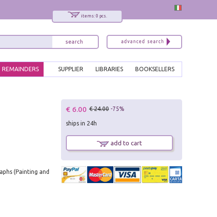
items: 0 pcs.
REMAINDERS
SUPPLIER
LIBRARIES
BOOKSELLERS
x
€ 6.00
€ 24.00
-75%
Interessato ai nostri libri?
ships in 24h
Allora iscriviti alla nostra newsletter!
Sarai informato delle nostre novità, potrai
add to cart
comunque cancellarti quando desideri.
modulo di iscrizione
raphs (Painting and