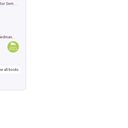
Genio ed epidemia. La storia del dottor Semmelweis, il Salvatore delle Madri
riedman.
ee all books