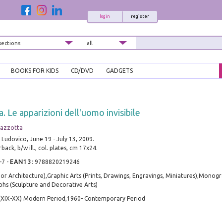
login
register
BOOKS FOR KIDS
CD/DVD
GADGETS
. Le apparizioni dell'uomo invisibile
Mazzotta
 Ludovico, June 19 - July 13, 2009.
ack, b/w ill., col. plates, cm 17x24.
-7
-
EAN13
:
9788820219246
t or Architecture),Graphic Arts (Prints, Drawings, Engravings, Miniatures),Monog
s (Sculpture and Decorative Arts)
 (XIX-XX) Modern Period,1960- Contemporary Period