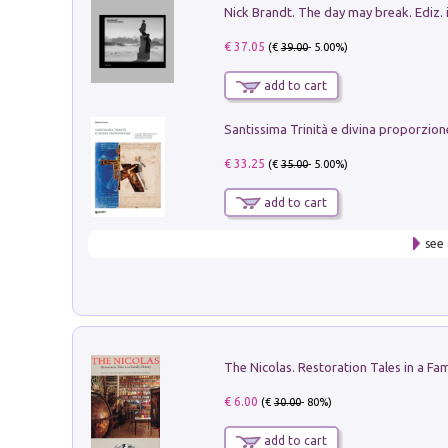
Nick Brandt. The day may break. Ediz. i
€ 37.05
(€
39.00
- 5.00%)
add to cart
€ 33.25
(€
35.00
- 5.00%)
add to cart
see 
€ 6.00
(€
30.00
- 80%)
add to cart