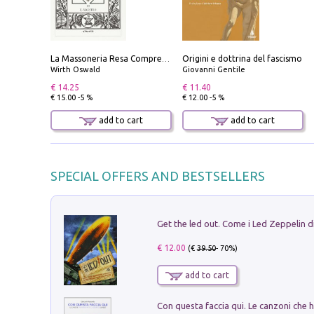
Origini e dottrina del fascismo
La Massoneria Resa Comprensibile ai Suoi Adepti. Vol. 3: il Maestro.
Wirth Oswald
Giovanni Gentile
€ 14.25
€ 11.40
€ 15.00 -5 %
€ 12.00 -5 %
add to cart
add to cart
SPECIAL OFFERS AND BESTSELLERS
€ 12.00
(€
39.50
- 70%)
add to cart