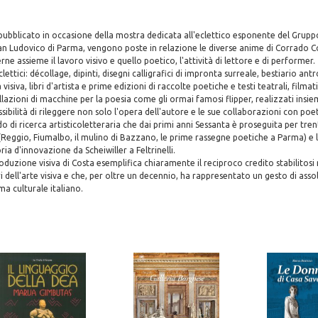
 pubblicato in occasione della mostra dedicata all'eclettico esponente del Grupp
San Ludovico di Parma, vengono poste in relazione le diverse anime di Corrado 
erne assieme il lavoro visivo e quello poetico, l'attività di lettore e di performer.
eclettici: décollage, dipinti, disegni calligrafici di impronta surreale, bestiario a
 visiva, libri d'artista e prime edizioni di raccolte poetiche e testi teatrali, filmati
lazioni di macchine per la poesia come gli ormai famosi flipper, realizzati insie
sibilità di rileggere non solo l'opera dell'autore e le sue collaborazioni con poet
do di ricerca artisticoletteraria che dai primi anni Sessanta è proseguita per trent
(Reggio, Fiumalbo, il mulino di Bazzano, le prime rassegne poetiche a Parma) e l
ia d'innovazione da Scheiwiller a Feltrinelli.
roduzione visiva di Costa esemplifica chiaramente il reciproco credito stabilitosi 
i dell'arte visiva e che, per oltre un decennio, ha rappresentato un gesto di asso
ema culturale italiano.