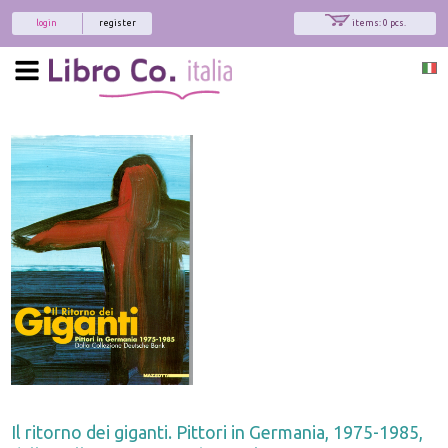
login
register
items: 0 pcs.
x
Interessato ai nostri libri?
Allora iscriviti alla nostra newsletter!
Sarai informato delle nostre novità, potrai
comunque cancellarti quando desideri.
modulo di iscrizione
Il ritorno dei giganti. Pittori in Germania, 1975-1985,