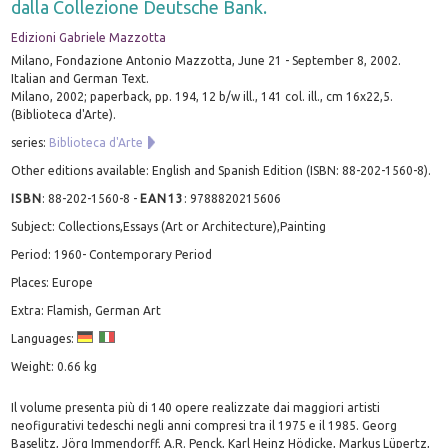
dalla Collezione Deutsche Bank.
Edizioni Gabriele Mazzotta
Milano, Fondazione Antonio Mazzotta, June 21 - September 8, 2002.
Italian and German Text.
Milano, 2002; paperback, pp. 194, 12 b/w ill., 141 col. ill., cm 16x22,5.
(Biblioteca d'Arte).
series:
Biblioteca d'Arte
Other editions available: English and Spanish Edition (ISBN: 88-202-1560-8).
ISBN
:
88-202-1560-8
-
EAN13
:
9788820215606
Subject: Collections,Essays (Art or Architecture),Painting
Period: 1960- Contemporary Period
Places: Europe
Extra: Flamish, German Art
Languages:
Weight: 0.66 kg
Il volume presenta più di 140 opere realizzate dai maggiori artisti
neofigurativi tedeschi negli anni compresi tra il 1975 e il 1985. Georg
Baselitz, Jörg Immendorff, A.R. Penck, Karl Heinz Hödicke, Markus Lüpertz,