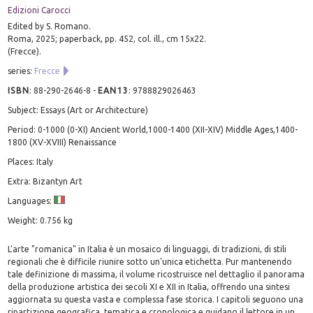
Edizioni Carocci
Edited by S. Romano.
Roma, 2025; paperback, pp. 452, col. ill., cm 15x22.
(Frecce).
series:
Frecce
ISBN
:
88-290-2646-8
-
EAN13
:
9788829026463
Subject: Essays (Art or Architecture)
Period: 0-1000 (0-XI) Ancient World,1000-1400 (XII-XIV) Middle Ages,1400-
1800 (XV-XVIII) Renaissance
Places: Italy
Extra: Bizantyn Art
Languages:
Weight: 0.756 kg
L'arte "romanica" in Italia è un mosaico di linguaggi, di tradizioni, di stili
regionali che è difficile riunire sotto un'unica etichetta. Pur mantenendo
tale definizione di massima, il volume ricostruisce nel dettaglio il panorama
della produzione artistica dei secoli XI e XII in Italia, offrendo una sintesi
aggiornata su questa vasta e complessa fase storica. I capitoli seguono una
ripartizione geografica, tematica e cronologica e guidano il lettore in un