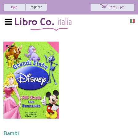
login
register
items: 0 pcs.
Bambi