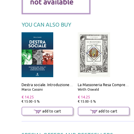
YOU CAN ALSO BUY
Destra sociale. Introduzione alla «terza via», tra identità, comunità e alternativa al sistema
La Massoneria Resa Comprensibile ai Suoi Adepti. Vol. 3: il Maestro.
Marco Cassini
Wirth Oswald
€ 14.25
€ 14.25
€ 15.00 -5 %
€ 15.00 -5 %
add to cart
add to cart