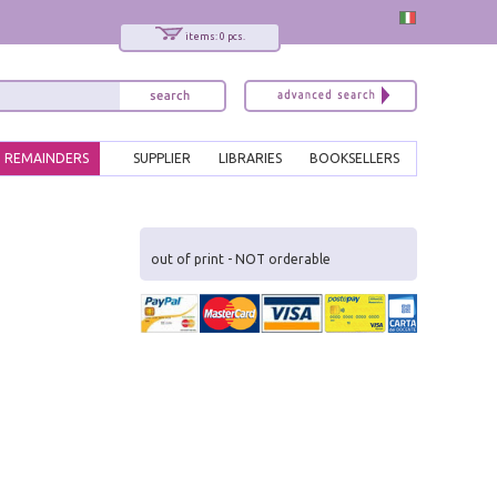
items: 0 pcs.
REMAINDERS
SUPPLIER
LIBRARIES
BOOKSELLERS
x
Interessato ai nostri libri?
out of print - NOT orderable
Allora iscriviti alla nostra newsletter!
Sarai informato delle nostre novità, potrai
comunque cancellarti quando desideri.
modulo di iscrizione