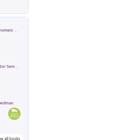
Luci e colori del cielo. Manuale sui fenomeni ottici che si verificano in atmosfera, nella scienza e nella storia: come osservarli e fotografarli
Genio ed epidemia. La storia del dottor Semmelweis, il Salvatore delle Madri
riedman.
ee all books