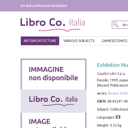
art and architecture bookstore
ART/ARCHITECTURE
VARIOUS SUBJECTS
GAMES/COMICS
Exhibition Mu
Casalini Libri S.p.a.
Fiesole, 1999; pape
(Recent Publication
series:
Recent Publi
ISBN
:
88-85297-49
Subject: Collection
Languages:
Weight: 0.52 kg