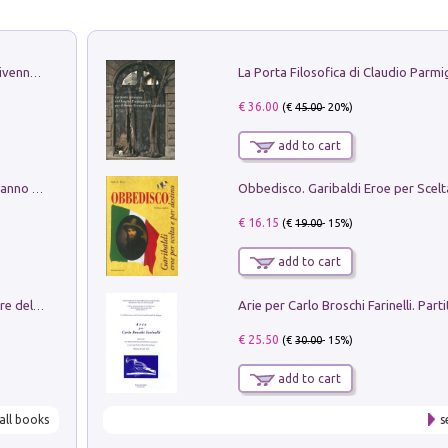
Get the led out. Come i Led Zeppelin divennero la più grande band del mondo
€ 36.00
(€
45.00
- 20%)
add to cart
Con questa faccia qui. Le canzoni che hanno fatto la storia di Ligabue
€ 16.15
(€
19.00
- 15%)
add to cart
Klose dell'altro mondo. Miro il pescatore del goal
€ 25.50
(€
30.00
- 15%)
add to cart
all books
s