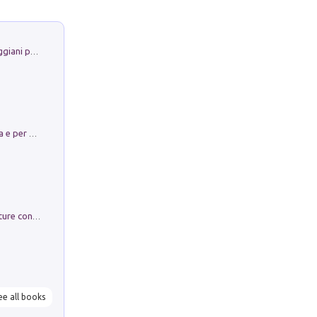
La Porta Filosofica di Claudio Parmiggiani per il Sacro Eremo di Camaldoli
Obbedisco. Garibaldi Eroe per Scelta e per Destino
Arie per Carlo Broschi Farinelli. Partiture con riduzione per clavicembalo (o pianoforte). Seconda serie. Vol. 5
ee all books