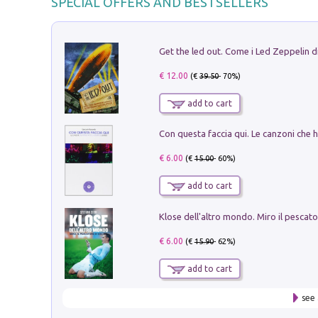
SPECIAL OFFERS AND BESTSELLERS
€ 12.00
(€
39.50
- 70%)
add to cart
€ 6.00
(€
15.00
- 60%)
add to cart
€ 6.00
(€
15.90
- 62%)
add to cart
see 