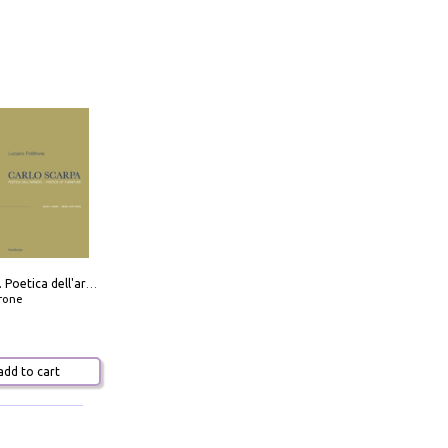
Carlo Scarpa. Poetica dell'arredo. Tavoli e sedie-Poetics of furniture. Tables and chairs. Ediz. bilingue
frone
dd to cart