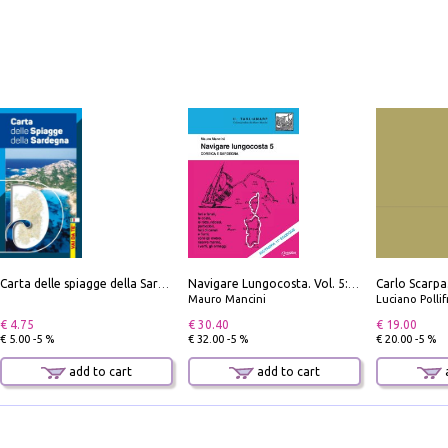
Carta delle spiagge della Sardegna. Con custodia
Navigare Lungocosta. Vol. 5: Corsica e Sardegna
Mauro Mancini
Luciano Polli
€ 4.75
€ 30.40
€ 19.00
€ 5.00 -5 %
€ 32.00 -5 %
€ 20.00 -5 %
add to cart
add to cart
a