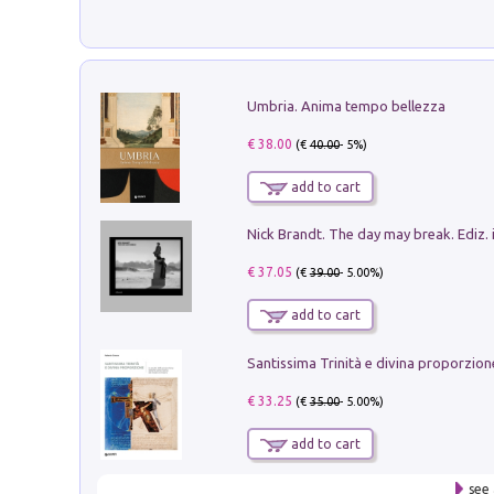
Umbria. Anima tempo bellezza
€ 38.00
(€
40.00
- 5%)
add to cart
Nick Brandt. The day may break. Ediz. i
€ 37.05
(€
39.00
- 5.00%)
add to cart
€ 33.25
(€
35.00
- 5.00%)
add to cart
see 