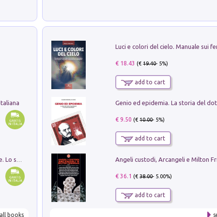
€ 18.43
(€
19.40
- 5%)
add to cart
taliana
€ 9.50
(€
10.00
- 5%)
add to cart
Angeli custodi, Arcangeli e Milton F
Santissima Trinità e divina proporzione. Lo studio della proporzione nell'arte come ricerca del mistero trinitario
€ 36.1
(€
38.00
- 5.00%)
add to cart
all books
s