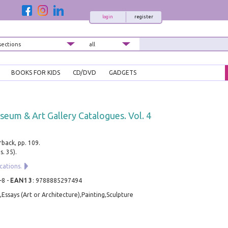
login
register
BOOKS FOR KIDS
CD/DVD
GADGETS
seum & Art Gallery Catalogues. Vol. 4
rback, pp. 109.
s. 35).
cations.
-8
-
EAN13
:
9788885297494
s,Essays (Art or Architecture),Painting,Sculpture