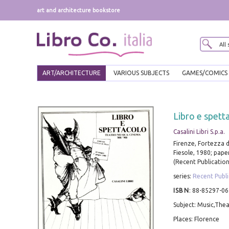
art and architecture bookstore
ART/ARCHITECTURE
VARIOUS SUBJECTS
GAMES/COMICS
Libro e spett
Casalini Libri S.p.a.
Firenze, Fortezza 
Fiesole, 1980; pape
(Recent Publication
series:
Recent Publi
ISBN
:
88-85297-06
Subject: Music,The
Places: Florence