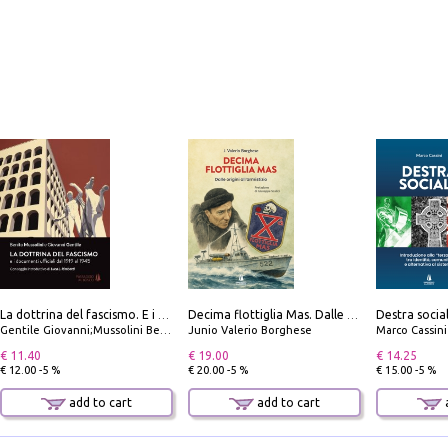
La dottrina del fascismo. E i documenti ufficiali dal 1919 al 1945
Decima flottiglia Mas. Dalle origini all'armistizio
Gentile Giovanni;Mussolini Benito
Junio Valerio Borghese
Marco Cassini
€ 11.40
€ 19.00
€ 14.25
€ 12.00 -5 %
€ 20.00 -5 %
€ 15.00 -5 %
add to cart
add to cart
a