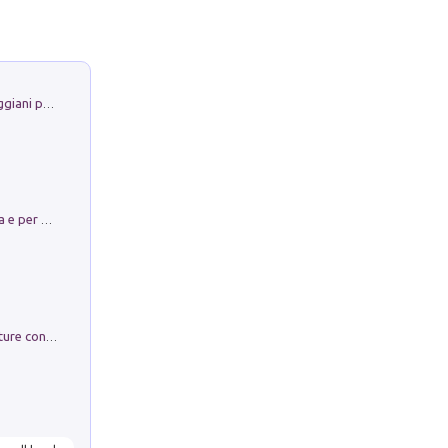
La Porta Filosofica di Claudio Parmiggiani per il Sacro Eremo di Camaldoli
Obbedisco. Garibaldi Eroe per Scelta e per Destino
Arie per Carlo Broschi Farinelli. Partiture con riduzione per clavicembalo (o pianoforte). Seconda serie. Vol. 5