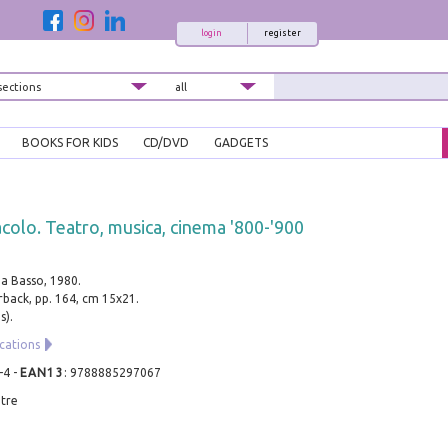
login
register
BOOKS FOR KIDS
CD/DVD
GADGETS
acolo. Teatro, musica, cinema '800-'900
da Basso, 1980.
rback, pp. 164, cm 15x21.
s).
cations
-4
-
EAN13
:
9788885297067
atre