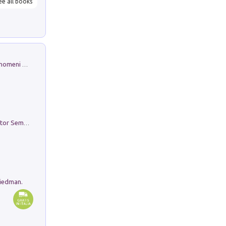
ee all books
Luci e colori del cielo. Manuale sui fenomeni ottici che si verificano in atmosfera, nella scienza e nella storia: come osservarli e fotografarli
Genio ed epidemia. La storia del dottor Semmelweis, il Salvatore delle Madri
riedman.