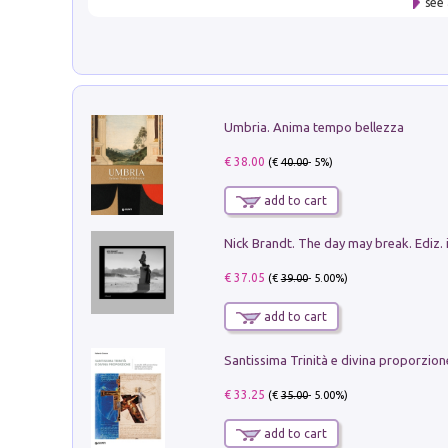
see 
Umbria. Anima tempo bellezza
€ 38.00
(€
40.00
- 5%)
add to cart
Nick Brandt. The day may break. Ediz. i
€ 37.05
(€
39.00
- 5.00%)
add to cart
€ 33.25
(€
35.00
- 5.00%)
add to cart