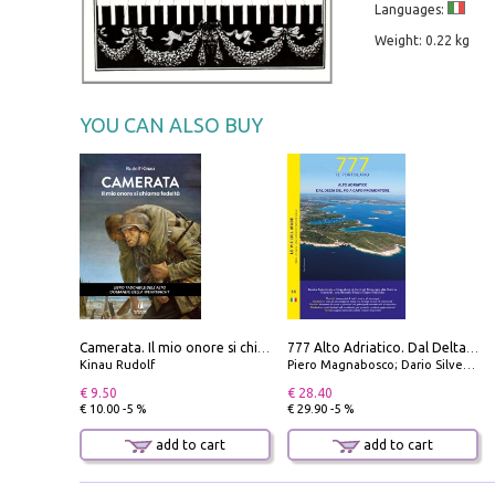
Languages:
Weight: 0.22 kg
YOU CAN ALSO BUY
Camerata. Il mio onore si chiama fedeltà
777 Alto Adriatico. Dal Delta del Po a Capo Promontore. Con QR Code
Kinau Rudolf
Piero Magnabosco; Dario Silvestro; Marco Sbrizzi
€ 9.50
€ 28.40
€ 10.00 -5 %
€ 29.90 -5 %
add to cart
add to cart