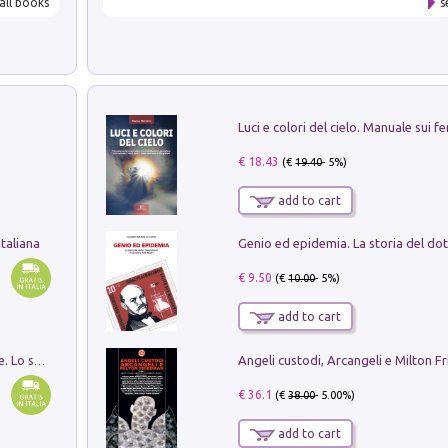
all books
s
€ 18.43
(€
19.40
- 5%)
add to cart
taliana
€ 9.50
(€
10.00
- 5%)
add to cart
Angeli custodi, Arcangeli e Milton F
Santissima Trinità e divina proporzione. Lo studio della proporzione nell'arte come ricerca del mistero trinitario
€ 36.1
(€
38.00
- 5.00%)
add to cart