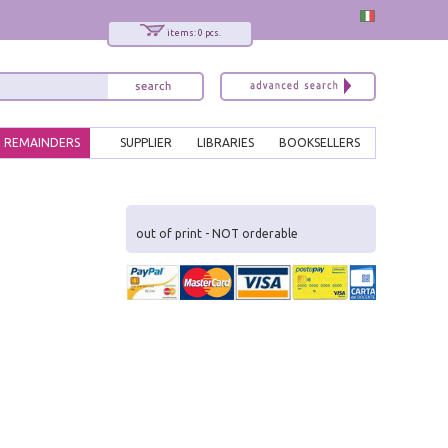
items: 0 pcs.
REMAINDERS
SUPPLIER
LIBRARIES
BOOKSELLERS
x
Interessato ai nostri libri?
out of print - NOT orderable
Allora iscriviti alla nostra newsletter!
Sarai informato delle nostre novità, potrai
comunque cancellarti quando desideri.
modulo di iscrizione