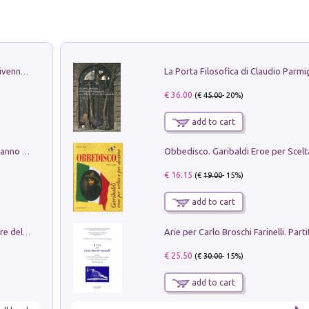
Get the led out. Come i Led Zeppelin divennero la più grande band del mondo
€ 36.00
(€
45.00
- 20%)
add to cart
Con questa faccia qui. Le canzoni che hanno fatto la storia di Ligabue
€ 16.15
(€
19.00
- 15%)
add to cart
Klose dell'altro mondo. Miro il pescatore del goal
€ 25.50
(€
30.00
- 15%)
add to cart