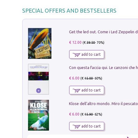
SPECIAL OFFERS AND BESTSELLERS
€ 12.00
(€
39.50
- 70%)
add to cart
€ 6.00
(€
15.00
- 60%)
add to cart
€ 6.00
(€
15.90
- 62%)
add to cart