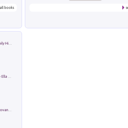
all books
s
The Nicolas. Restoration Tales in a Family History
Fortunate Objects. Selections from the Ella Fontanals-Cisneros Collection. Objetos Afortunados. Selección de la Colección Ella Fontanals-Cisneros
Firenze nell'Ottocento nei disegni di Giovanni Ferruccio Moro (1859­1948)