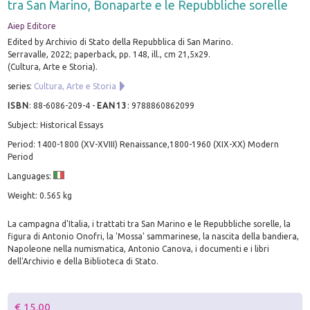
tra San Marino, Bonaparte e le Repubbliche sorelle
Aiep Editore
Edited by Archivio di Stato della Repubblica di San Marino.
Serravalle, 2022; paperback, pp. 148, ill., cm 21,5x29.
(Cultura, Arte e Storia).
series:
Cultura, Arte e Storia
ISBN
:
88-6086-209-4
-
EAN13
:
9788860862099
Subject: Historical Essays
Period: 1400-1800 (XV-XVIII) Renaissance,1800-1960 (XIX-XX) Modern
Period
Languages:
Weight: 0.565 kg
La campagna d'Italia, i trattati tra San Marino e le Repubbliche sorelle, la
figura di Antonio Onofri, la 'Mossa' sammarinese, la nascita della bandiera,
Napoleone nella numismatica, Antonio Canova, i documenti e i libri
dell'Archivio e della Biblioteca di Stato.
€ 15.00