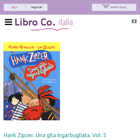
login
register
items: 0 pcs.
Hank Zipzer. Una gita ingarbugliata. Vol. 5