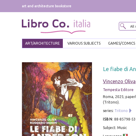
art and architecture bookstore
ART/ARCHITECTURE
VARIOUS SUBJECTS
GAMES/COMICS
Le fiabe di An
Vincenzo Oliva
Tempesta Editore
Roma, 2025; paperb
(Tritono).
series:
Tritono
ISBN
:
88-85798-53
Subject: Music