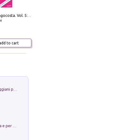
Navigare Lungocosta. Vol. 5: Corsica e Sardegna
i
dd to cart
La Porta Filosofica di Claudio Parmiggiani per il Sacro Eremo di Camaldoli
Obbedisco. Garibaldi Eroe per Scelta e per Destino