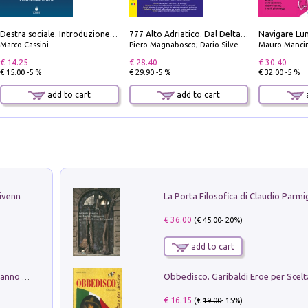
Destra sociale. Introduzione alla «terza via», tra identità, comunità e alternativa al sistema
777 Alto Adriatico. Dal Delta del Po a Capo Promontore. Con QR Code
Marco Cassini
Piero Magnabosco; Dario Silvestro; Marco Sbrizzi
Mauro Mancin
€ 14.25
€ 28.40
€ 30.40
€ 15.00 -5 %
€ 29.90 -5 %
€ 32.00 -5 %
add to cart
add to cart
a
Get the led out. Come i Led Zeppelin divennero la più grande band del mondo
€ 36.00
(€
45.00
- 20%)
add to cart
Con questa faccia qui. Le canzoni che hanno fatto la storia di Ligabue
€ 16.15
(€
19.00
- 15%)