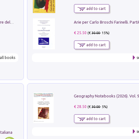
add to cart
Klose dell'altro mondo. Miro il pescatore del goal
€ 25.50
(€
30.00
- 15%)
add to cart
all books
s
€ 28.50
(€
30.00
- 5%)
add to cart
s
taliana