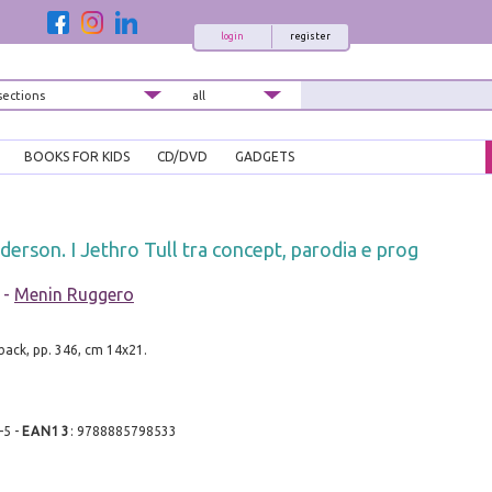
login
register
BOOKS FOR KIDS
CD/DVD
GADGETS
derson. I Jethro Tull tra concept, parodia e prog
-
Menin Ruggero
ack, pp. 346, cm 14x21.
-5
-
EAN13
:
9788885798533