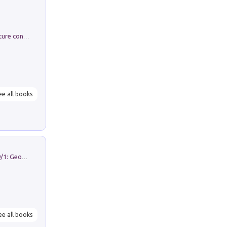
Arie per Carlo Broschi Farinelli. Partiture con riduzione per clavicembalo (o pianoforte). Seconda serie. Vol. 5
ee all books
Geography Notebooks (2026). Vol. 9/1: Geographies in transition: landscapes, representations and territorial change
ee all books