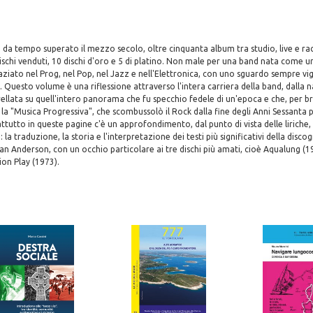
 da tempo superato il mezzo secolo, oltre cinquanta album tra studio, live e rac
dischi venduti, 10 dischi d'oro e 5 di platino. Non male per una band nata come un
aziato nel Prog, nel Pop, nel Jazz e nell'Elettronica, con uno sguardo sempre vig
og. Questo volume è una riflessione attraverso l'intera carriera della band, dalla n
rellata su quell'intero panorama che fu specchio fedele di un'epoca e che, per b
la "Musica Progressiva", che scombussolò il Rock dalla fine degli Anni Sessanta
tutto in queste pagine c'è un approfondimento, dal punto di vista delle liriche, 
 la traduzione, la storia e l'interpretazione dei testi più significativi della disco
 Ian Anderson, con un occhio particolare ai tre dischi più amati, cioè Aqualung (1
ion Play (1973).