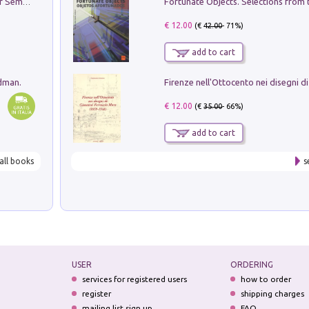
Genio ed epidemia. La storia del dottor Semmelweis, il Salvatore delle Madri
€ 12.00
(€
42.00
- 71%)
add to cart
edman.
€ 12.00
(€
35.00
- 66%)
add to cart
all books
s
USER
ORDERING
services for registered users
how to order
register
shipping charges
mailing list sign up
FAQ