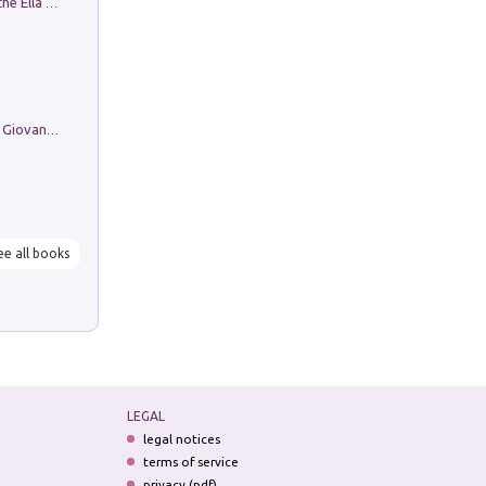
Fortunate Objects. Selections from the Ella Fontanals-Cisneros Collection. Objetos Afortunados. Selección de la Colección Ella Fontanals-Cisneros
Firenze nell'Ottocento nei disegni di Giovanni Ferruccio Moro (1859­1948)
ee all books
LEGAL
legal notices
terms of service
privacy (pdf)