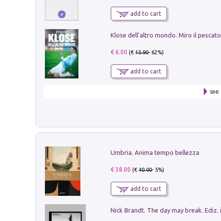
add to cart
€ 6.00
(€
15.90
- 62%)
add to cart
see 
Umbria. Anima tempo bellezza
€ 38.00
(€
40.00
- 5%)
add to cart
Nick Brandt. The day may break. Ediz. i