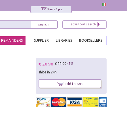
items: 0 pcs.
REMAINDERS
SUPPLIER
LIBRARIES
BOOKSELLERS
x
€ 20.90
€ 22.00
-5%
Interessato ai nostri libri?
ships in 24h
Allora iscriviti alla nostra newsletter!
Sarai informato delle nostre novità, potrai
add to cart
comunque cancellarti quando desideri.
modulo di iscrizione