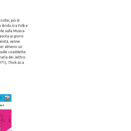
colte; più di
 ibrido tra Folk e
ile sulla Musica
ascita ai giorni
revità, venne
 per almeno un
sulle cosiddette
grafia dei Jethro
971), Thick as a