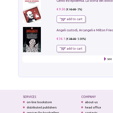
€ 9.50
(€
10.00
- 5%)
add to cart
Angeli custodi, Arcangeli e Milton Fri
€ 36.1
(€
38.00
- 5.00%)
add to cart
see 
SERVICES
COMPANY
on-line bookstore
about-us
distributed publishers
head office
services for booksellers
contacts