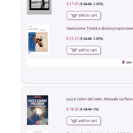
€ 37.05
(€
39.00
- 5.00%)
add to cart
€ 33.25
(€
35.00
- 5.00%)
add to cart
see 
€ 18.43
(€
19.40
- 5%)
add to cart