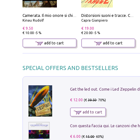
Camerata. Il mio onore si chiama fedeltà
Distorsioni suoni e tracce. Columns, storie e playlist dalla scena hardcore punk italiana degli anni '90
Kinau Rudolf
Capra Gianpiero
€ 9.50
€ 19.00
€ 10.00 -5 %
€ 20.00 -5 %
add to cart
add to cart
SPECIAL OFFERS AND BESTSELLERS
€ 12.00
(€
39.50
- 70%)
add to cart
€ 6.00
(€
15.00
- 60%)