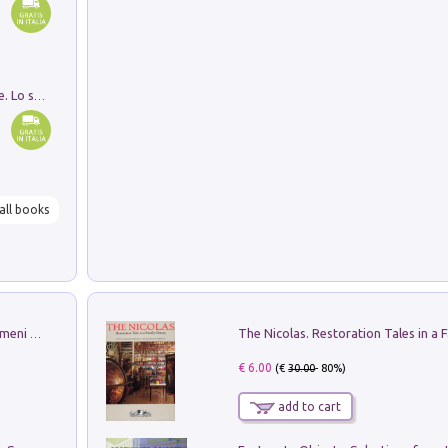
Santissima Trinità e divina proporzione. Lo studio della proporzione nell'arte come ricerca del mistero trinitario
all books
Luci e colori del cielo. Manuale sui fenomeni ottici che si verificano in atmosfera, nella scienza e nella storia: come osservarli e fotografarli
€ 6.00
(€
30.00
- 80%)
add to cart