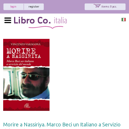
login
register
items: 0 pcs.
Morire a Nassiriya. Marco Beci un Italiano a Servizio