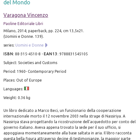
del Mondo
Varagona Vincenzo
Paoline Editoriale Libri
Milano, 2014; paperback, pp. 224, cm 13,5x21.
(Uomini e Donne. 139).
series:
Uomini e Donne
ISBN
:
88-315-4510-8
-
EAN13
:
9788831545105
Subject: Societies and Customs
Period: 1960- Contemporary Period
Places: Out of Europe
Languages:
Weight: 0.36 kg
Un libro dedicato a Marco Beci, un funzionario della cooperazione
internazionale morto il 12 novembre 2003 nella strage di Nassiriya. A
Nassiriya stava progettando la ricostruzione dell'acquedotto per conto del
governo italiano. Aveva appena trovato la sede per il suo ufficio, si
appoggiava momentaneamente alla base saltata in aria. Il libro racconta
questa bella figura attraverso decine di testimonianze, la maggior parte