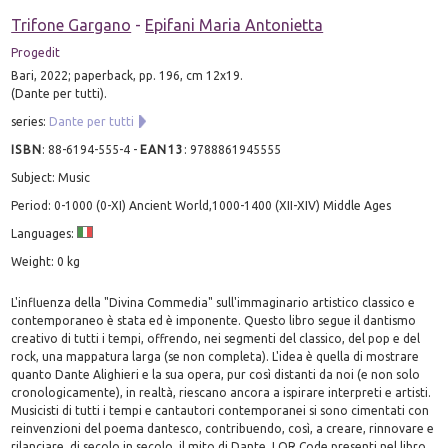
Trifone Gargano
-
Epifani Maria Antonietta
Progedit
Bari, 2022; paperback, pp. 196, cm 12x19.
(Dante per tutti).
series:
Dante per tutti
ISBN
:
88-6194-555-4
-
EAN13
:
9788861945555
Subject: Music
Period: 0-1000 (0-XI) Ancient World,1000-1400 (XII-XIV) Middle Ages
Languages:
Weight: 0 kg
L'influenza della "Divina Commedia" sull'immaginario artistico classico e
contemporaneo è stata ed è imponente. Questo libro segue il dantismo
creativo di tutti i tempi, offrendo, nei segmenti del classico, del pop e del
rock, una mappatura larga (se non completa). L'idea è quella di mostrare
quanto Dante Alighieri e la sua opera, pur così distanti da noi (e non solo
cronologicamente), in realtà, riescano ancora a ispirare interpreti e artisti.
Musicisti di tutti i tempi e cantautori contemporanei si sono cimentati con
reinvenzioni del poema dantesco, contribuendo, così, a creare, rinnovare e
rilanciare, di secolo in secolo, il mito di Dante. I QR Code presenti nel libro