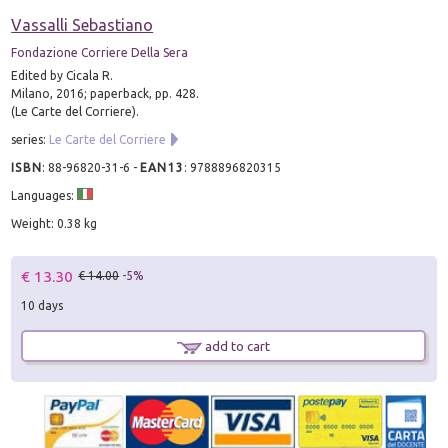
Vassalli Sebastiano
Fondazione Corriere Della Sera
Edited by Cicala R.
Milano, 2016; paperback, pp. 428.
(Le Carte del Corriere).
series:
Le Carte del Corriere
ISBN
:
88-96820-31-6
-
EAN13
:
9788896820315
Languages:
Weight: 0.38 kg
€ 13.30
€ 14.00
-5%
10 days
add to cart