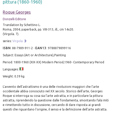
pittura (1860-1960)
Roque Georges
Donzelli Editore
Translation by Schettino L.
Roma, 2004; paperback, pp. VIII-313, ill., cm 14x20.
(Virgola. 7).
series:
Virgola.
ISBN
:
88-7989-911-2
-
EAN13
:
9788879899116
Subject: Essays (Art or Architecture),Painting
Period: 1800-1960 (XIX-XX) Modern Period,1960- Contemporary Period
Languages:
Weight: 0.39 kg
L'avvento dell'astrattismo è una delle rivoluzioni maggiori che l'arte
occidentale abbia conosciuto nel XX secolo. Storico dell'arte, Georges
Roque si interroga su cosa sia l'arte astratta, e in particolare la pittura
astratta, riprendendo la questione dalle fondamenta, smontando falsi miti
e rimettendo tutto in discussione, cercando di dare risposta ai grandi
quesiti che riguardano l'origine, il senso e la definizione dell'arte astratta.