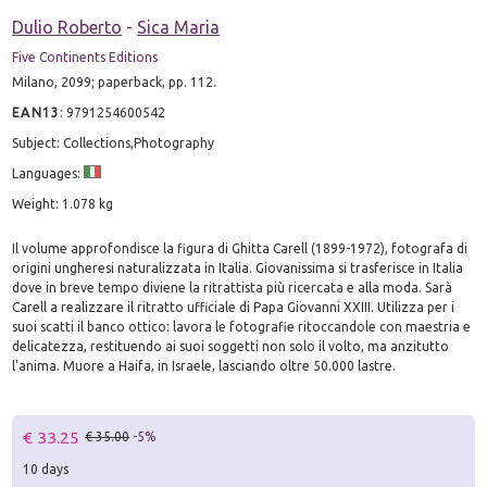
Dulio Roberto
-
Sica Maria
Five Continents Editions
Milano, 2099; paperback, pp. 112.
EAN13
:
9791254600542
Subject: Collections,Photography
Languages:
Weight: 1.078 kg
Il volume approfondisce la figura di Ghitta Carell (1899-1972), fotografa di
origini ungheresi naturalizzata in Italia. Giovanissima si trasferisce in Italia
dove in breve tempo diviene la ritrattista più ricercata e alla moda. Sarà
Carell a realizzare il ritratto ufficiale di Papa Giovanni XXIII. Utilizza per i
suoi scatti il banco ottico: lavora le fotografie ritoccandole con maestria e
delicatezza, restituendo ai suoi soggetti non solo il volto, ma anzitutto
l'anima. Muore a Haifa, in Israele, lasciando oltre 50.000 lastre.
€ 33.25
€ 35.00
-5%
10 days