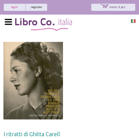
login
register
items: 0 pcs.
x
Interessato ai nostri libri?
Allora iscriviti alla nostra newsletter!
Sarai informato delle nostre novità, potrai
comunque cancellarti quando desideri.
modulo di iscrizione
I ritratti di Ghitta Carell