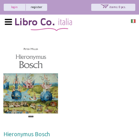
login
register
items: 0 pcs.
Hieronymus Bosch