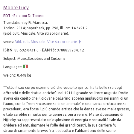
Moore Lucy
EDT - Edizioni Di Torino
Translation by R. Maresca.
Torino, 2014; paperback, pp. 296, ill., cm 14,6x21,2.
(Bibl. cult. Musicale. Vite straordinarie).
series:
Bibl. cult. Musicale. Vite straordinarie
ISBN
:
88-592-0431-3
-
EAN13
:
9788859204312
Subject: Music,Societies and Customs
Languages:
Weight: 0.448 kg
"Tutto il suo corpo esprime ciò che vuole lo spirito: ha la bellezza degli
affreschi e delle statue antiche": nel 1911 il grande scultore Auguste Rodin
aveva già capito che il giovane ballerino appena applaudito nei panni di un
fauno, con la "semi-incoscienza di un animale" e una carica erotica senza
precedenti, era forse il più grande artista che la danza avesse mai espresso,
e tale sarebbe rimasto per le generazioni a venire. Ma se il passaggio di
Nijinsky ha rappresentato un'esplosione di energia e sensualità tale da
dividere ed entusiasmare le folle dei grandi teatri, la sua carriera fu
straordinariamente breve: fra il debutto e l'abbandono delle scene