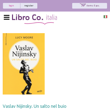
login
register
items: 0 pcs.
Vaslav Nijinsky. Un salto nel buio