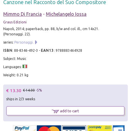
Canzone nel Racconto del Suo Compositore
Mimmo Di Francia
-
Michelangelo Iossa
Graus Edizioni
Napoli, 2014; paperback, pp. 88, b/w and col. ill., cm 14x21.
(Personaggi. 22).
series:
Personaggi.
ISBN
:
88-8346-492-3
-
EAN13
:
9788883464928
Subject: Music
Languages:
Weight: 0.21 kg
€ 13.30
€ 14.00
-5%
ships in 2/3 weeks
add to cart