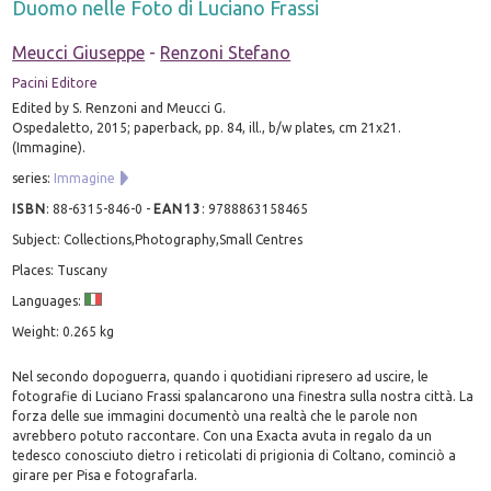
Duomo nelle Foto di Luciano Frassi
Meucci Giuseppe
-
Renzoni Stefano
Pacini Editore
Edited by S. Renzoni and Meucci G.
Ospedaletto, 2015; paperback, pp. 84, ill., b/w plates, cm 21x21.
(Immagine).
series:
Immagine
ISBN
:
88-6315-846-0
-
EAN13
:
9788863158465
Subject: Collections,Photography,Small Centres
Places: Tuscany
Languages:
Weight: 0.265 kg
Nel secondo dopoguerra, quando i quotidiani ripresero ad uscire, le
fotografie di Luciano Frassi spalancarono una finestra sulla nostra città. La
forza delle sue immagini documentò una realtà che le parole non
avrebbero potuto raccontare. Con una Exacta avuta in regalo da un
tedesco conosciuto dietro i reticolati di prigionia di Coltano, cominciò a
girare per Pisa e fotografarla.