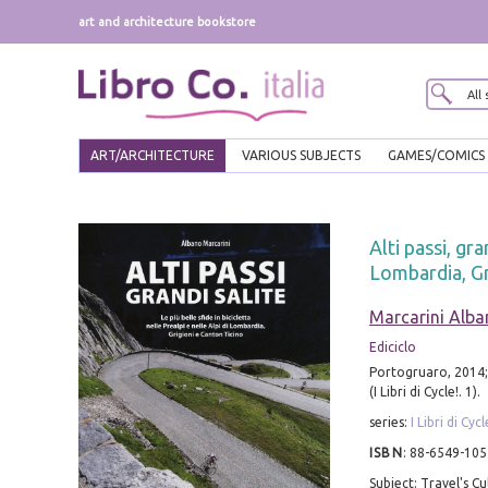
art and architecture bookstore
ART/ARCHITECTURE
VARIOUS SUBJECTS
GAMES/COMICS
Alti passi, gra
Lombardia, Gr
Marcarini Alb
Ediciclo
Portogruaro, 2014; 
(I Libri di Cycle!. 1).
series:
I Libri di Cycl
ISBN
:
88-6549-105
Subject: Travel's Cu