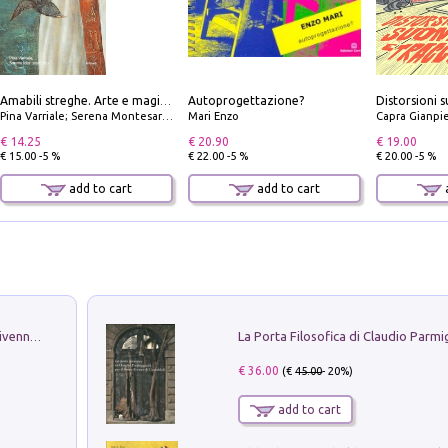
Autoprogettazione?
Amabili streghe. Arte e magie di Leonora Carrington e Remedios Varo
Pina Varriale; Serena Montesarchio
Mari Enzo
Capra Gianpi
€ 14.25
€ 20.90
€ 19.00
€ 15.00 -5 %
€ 22.00 -5 %
€ 20.00 -5 %
add to cart
add to cart
a
Get the led out. Come i Led Zeppelin divennero la più grande band del mondo
€ 36.00
(€
45.00
- 20%)
add to cart