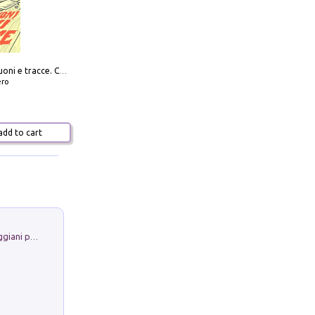
Distorsioni suoni e tracce. Columns, storie e playlist dalla scena hardcore punk italiana degli anni '90
ero
dd to cart
La Porta Filosofica di Claudio Parmiggiani per il Sacro Eremo di Camaldoli