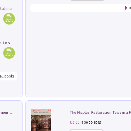
s
taliana
Santissima Trinità e divina proporzione. Lo studio della proporzione nell'arte come ricerca del mistero trinitario
all books
Luci e colori del cielo. Manuale sui fenomeni ottici che si verificano in atmosfera, nella scienza e nella storia: come osservarli e fotografarli
€ 6.00
(€
30.00
- 80%)