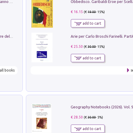
Con questa faccia qui. Le canzoni che hanno fatto la storia di Ligabue
€ 16.15
(€
19.00
- 15%)
add to cart
Klose dell'altro mondo. Miro il pescatore del goal
€ 25.50
(€
30.00
- 15%)
add to cart
all books
s
€ 28.50
(€
30.00
- 5%)
add to cart