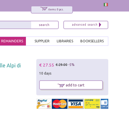
items: 0 pcs.
REMAINDERS
SUPPLIER
LIBRARIES
BOOKSELLERS
x
€ 27.55
lle Alpi di
€ 29.00
-5%
Interessato ai nostri libri?
10 days
Allora iscriviti alla nostra newsletter!
Sarai informato delle nostre novità, potrai
add to cart
comunque cancellarti quando desideri.
modulo di iscrizione