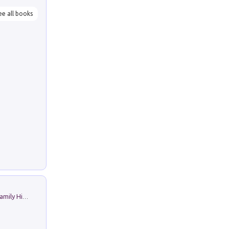
ee all books
The Nicolas. Restoration Tales in a Family History