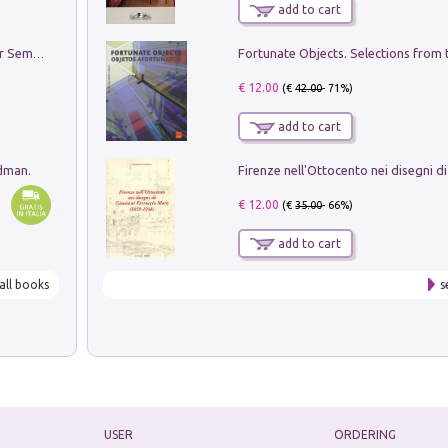
add to cart
Genio ed epidemia. La storia del dottor Semmelweis, il Salvatore delle Madri
€ 12.00
(€
42.00
- 71%)
add to cart
edman.
€ 12.00
(€
35.00
- 66%)
add to cart
all books
s
USER
ORDERING