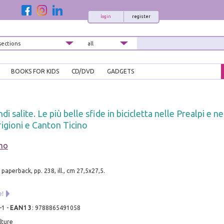
login
register
BOOKS FOR KIDS
CD/DVD
GADGETS
ndi salite. Le più belle sfide in bicicletta nelle Prealpi e ne
igioni e Canton Ticino
ano
paperback, pp. 238, ill., cm 27,5x27,5.
e!
-1
-
EAN13
:
9788865491058
lture