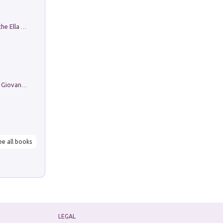
Fortunate Objects. Selections from the Ella Fontanals-Cisneros Collection. Objetos Afortunados. Selección de la Colección Ella Fontanals-Cisneros
Firenze nell'Ottocento nei disegni di Giovanni Ferruccio Moro (1859­1948)
ee all books
LEGAL