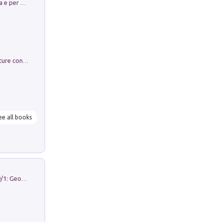
Obbedisco. Garibaldi Eroe per Scelta e per Destino
Arie per Carlo Broschi Farinelli. Partiture con riduzione per clavicembalo (o pianoforte). Seconda serie. Vol. 5
ee all books
Geography Notebooks (2026). Vol. 9/1: Geographies in transition: landscapes, representations and territorial change