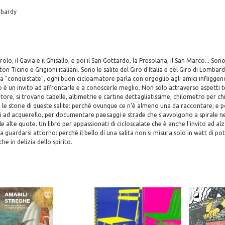
mbardy
rolo, il Gavia e il Ghisallo, e poi il San Gottardo, la Presolana, il San Marco... Sono 
n Ticino e Grigioni italiani. Sono le salite del Giro d'Italia e del Giro di Lombard
lta "conquistate", ogni buon cicloamatore parla con orgoglio agli amici infliggen
ro è un invito ad affrontarle e a conoscerle meglio. Non solo attraverso aspetti 
atore, si trovano tabelle, altimetrie e cartine dettagliatissime, chilometro per 
 le storie di queste salite: perché ovunque ce n'è almeno una da raccontare; e p
i ad acquerello, per documentare paesaggi e strade che s'avvolgono a spirale ne
e alte quote. Un libro per appassionati di cicloscalate che è anche l'invito ad alz
e a guardarsi attorno: perché il bello di una salita non si misura solo in watt di
e in delizia dello spirito.