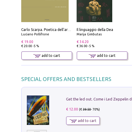
Il linguaggio della Dea
Carlo Scarpa. Poetica dell'arredo. Tavoli e sedie-Poetics of furniture. Tables and chairs. Ediz. bilingue
Luciano Pollifrone
Marija Gimbutas
€ 19.00
€ 34.20
€ 20.00 -5 %
€ 36.00 -5 %
add to cart
add to cart
SPECIAL OFFERS AND BESTSELLERS
€ 12.00
(€
39.50
- 70%)
add to cart