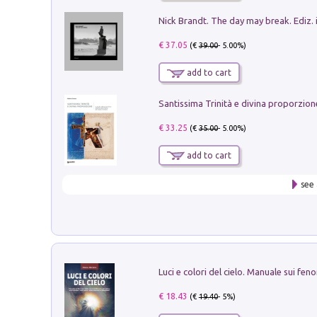
Nick Brandt. The day may break. Ediz. i
€ 37.05
(€
39.00
- 5.00%)
add to cart
€ 33.25
(€
35.00
- 5.00%)
add to cart
see 
€ 18.43
(€
19.40
- 5%)