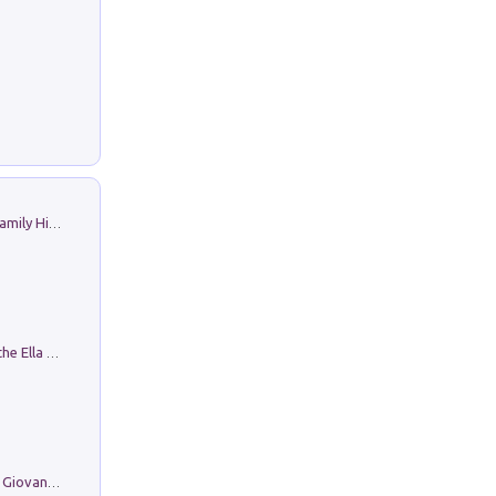
The Nicolas. Restoration Tales in a Family History
Fortunate Objects. Selections from the Ella Fontanals-Cisneros Collection. Objetos Afortunados. Selección de la Colección Ella Fontanals-Cisneros
Firenze nell'Ottocento nei disegni di Giovanni Ferruccio Moro (1859­1948)