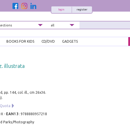
login
register
BOOKS FOR KIDS
CD/DVD
GADGETS
. illustrata
, pp. 144, col. ill., cm 26x36.
).
a Quota
-X
-
EAN13
:
9788880957218
nd Parks,Photography