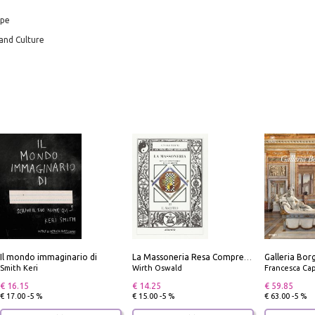
ope
 and Culture
Il mondo immaginario di
La Massoneria Resa Comprensibile ai Suoi Adepti. Vol. 3: il Maestro.
Smith Keri
Wirth Oswald
Francesca Cap
€ 16.15
€ 14.25
€ 59.85
€ 17.00 -5 %
€ 15.00 -5 %
€ 63.00 -5 %