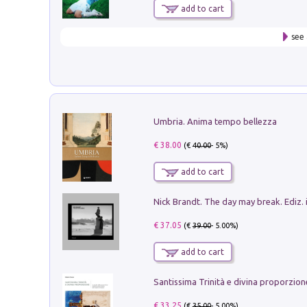
add to cart
see 
Umbria. Anima tempo bellezza
€ 38.00
(€
40.00
- 5%)
add to cart
Nick Brandt. The day may break. Ediz. i
€ 37.05
(€
39.00
- 5.00%)
add to cart
€ 33.25
(€
35.00
- 5.00%)