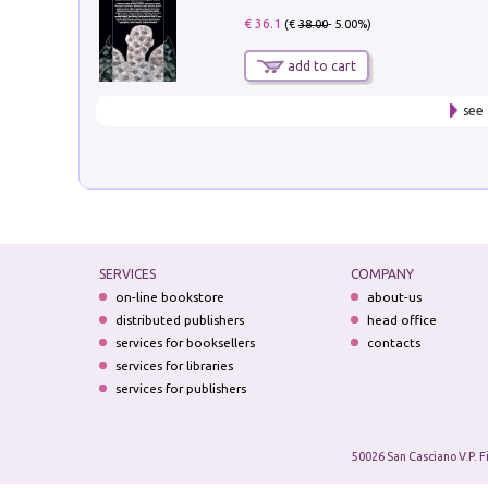
€ 36.1
(€
38.00
- 5.00%)
add to cart
see 
SERVICES
COMPANY
on-line bookstore
about-us
distributed publishers
head office
services for booksellers
contacts
services for libraries
services for publishers
50026 San Casciano V.P. F