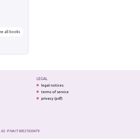
ee all books
LEGAL
legal notices
terms of service
privacy (pdf)
.62 - P.IVA IT 00527630479