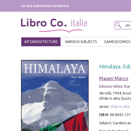
art and architecture bookstore
ART/ARCHITECTURE
VARIOUS SUBJECTS
GAMES/COMICS
Himalaya. Ediz
Majani Marco
Edizioni White Star
Vercelli, 1994; bound
(Sfide in Alta Quota
series:
Sfide in Alt
ISBN
:
88-8095-721
Subject: Gardens a