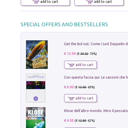
add to cart
add to cart
SPECIAL OFFERS AND BESTSELLERS
€ 12.00
(€
39.50
- 70%)
add to cart
€ 6.00
(€
15.00
- 60%)
add to cart
€ 6.00
(€
15.90
- 62%)