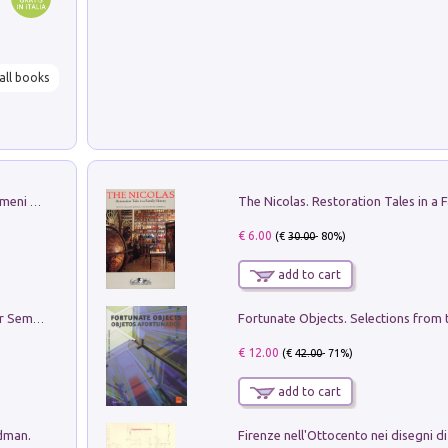
all books
Luci e colori del cielo. Manuale sui fenomeni ottici che si verificano in atmosfera, nella scienza e nella storia: come osservarli e fotografarli
€ 6.00
(€
30.00
- 80%)
add to cart
Genio ed epidemia. La storia del dottor Semmelweis, il Salvatore delle Madri
€ 12.00
(€
42.00
- 71%)
add to cart
edman.