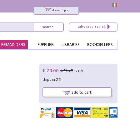
items: 0 pcs.
REMAINDERS
SUPPLIER
LIBRARIES
BOOKSELLERS
x
€ 20.00
€ 41.30
-52%
Interessato ai nostri libri?
ships in 24h
Allora iscriviti alla nostra newsletter!
Sarai informato delle nostre novità, potrai
add to cart
comunque cancellarti quando desideri.
modulo di iscrizione