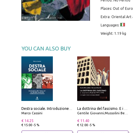
Period: No Period
Places: Out of Eur
Extra: Oriental Art
Languages:
Weight: 1.19 kg
YOU CAN ALSO BUY
Destra sociale. Introduzione alla «terza via», tra identità, comunità e alternativa al sistema
La dottrina del fascismo. E i documenti ufficiali dal 1919 al 1945
Marco Cassini
Gentile Giovanni;Mussolini Benito
€ 14.25
€ 11.40
€ 15.00 -5 %
€ 12.00 -5 %