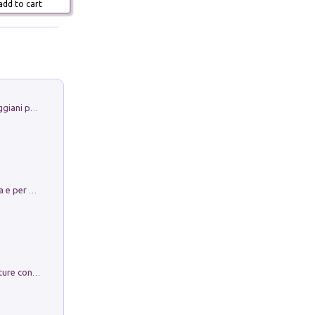
dd to cart
La Porta Filosofica di Claudio Parmiggiani per il Sacro Eremo di Camaldoli
Obbedisco. Garibaldi Eroe per Scelta e per Destino
Arie per Carlo Broschi Farinelli. Partiture con riduzione per clavicembalo (o pianoforte). Seconda serie. Vol. 5