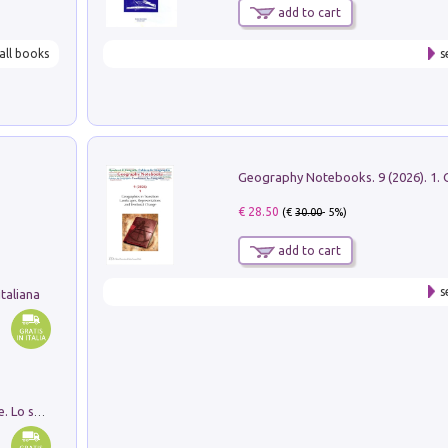
add to cart
all books
s
€ 28.50
(€
30.00
- 5%)
add to cart
s
taliana
Santissima Trinità e divina proporzione. Lo studio della proporzione nell'arte come ricerca del mistero trinitario