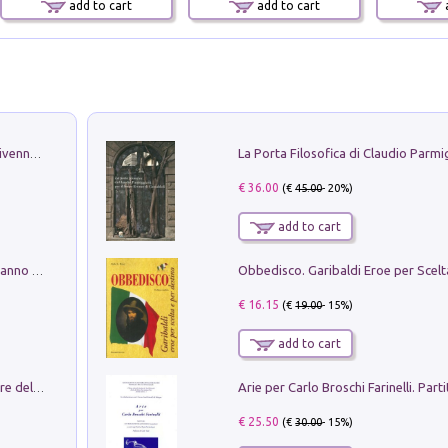
add to cart
add to cart
a
Get the led out. Come i Led Zeppelin divennero la più grande band del mondo
€ 36.00
(€
45.00
- 20%)
add to cart
Con questa faccia qui. Le canzoni che hanno fatto la storia di Ligabue
€ 16.15
(€
19.00
- 15%)
add to cart
Klose dell'altro mondo. Miro il pescatore del goal
€ 25.50
(€
30.00
- 15%)