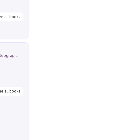
ee all books
Geography Notebooks. 9 (2026). 1. Geographies in Transition: Landscapes, Representations and Territorial Change
ee all books