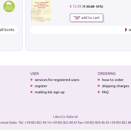
€ 12.00
(€
35.00
- 66%)
add to cart
all books
s
USER
ORDERING
services for registered users
how to order
register
shipping charges
mailing list sign up
FAQ
Libro Co. Italia srl
irenze Italia - Tel. +39 055 822.94.14 +39 055 822.84.61 Fax +39 055 829.46.03 +39 055 822.84