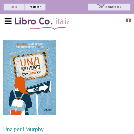
login
register
items: 0 pcs.
Una per i Murphy