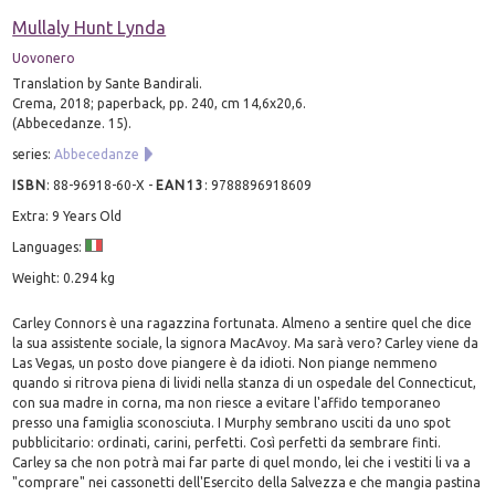
Mullaly Hunt Lynda
Uovonero
Translation by Sante Bandirali.
Crema, 2018; paperback, pp. 240, cm 14,6x20,6.
(Abbecedanze. 15).
series:
Abbecedanze
ISBN
:
88-96918-60-X
-
EAN13
:
9788896918609
Extra: 9 Years Old
Languages:
Weight: 0.294 kg
Carley Connors è una ragazzina fortunata. Almeno a sentire quel che dice
la sua assistente sociale, la signora MacAvoy. Ma sarà vero? Carley viene da
Las Vegas, un posto dove piangere è da idioti. Non piange nemmeno
quando si ritrova piena di lividi nella stanza di un ospedale del Connecticut,
con sua madre in corna, ma non riesce a evitare l'affido temporaneo
presso una famiglia sconosciuta. I Murphy sembrano usciti da uno spot
pubblicitario: ordinati, carini, perfetti. Così perfetti da sembrare finti.
Carley sa che non potrà mai far parte di quel mondo, lei che i vestiti li va a
"comprare" nei cassonetti dell'Esercito della Salvezza e che mangia pastina