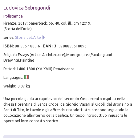
Ludovica Sebregondi
Polistampa
Firenze, 2017; paperback, pp. 40, col. ill., cm 12x19.
(Storia dell'Arte).
series:
Storia dell'Arte
ISBN
:
88-596-1809-6
-
EAN13
:
9788859618096
Subject: Essays (Art or Architecture),Monographs (Painting and
Drawing),Painting
Period: 1400-1800 (XV-XVIII) Renaissance
Languages:
Weight: 0.07 kg
Una piccola guida ai capolavori del secondo Cinquecento ospitati nella
chiesa fiorentina di Santa Croce: da Giorgio Vasari al Cigoli, dal Bronzino a
Santi di Tito, le tavole e gli affreschi riprodotti si succedono seguendo la
collocazione all?interno della basilica. Un testo introduttivo inquadra le
opere nel loro contesto storico.