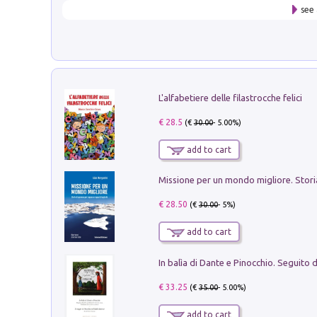
see 
L'alfabetiere delle filastrocche felici
€ 28.5
(€
30.00
- 5.00%)
add to cart
€ 28.50
(€
30.00
- 5%)
add to cart
€ 33.25
(€
35.00
- 5.00%)
add to cart