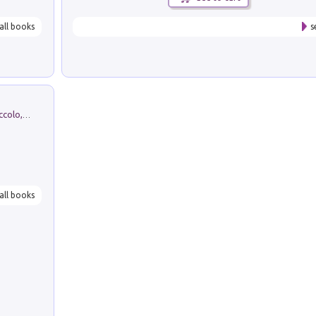
all books
s
H. Christian Andersen: il Brutto Anatroccolo, il Soldatino di Piombo, la Piccola Fiammiferaia, Scarpette Rosse, i Vestiti Nuovi dell'Imperatore, E...
all books