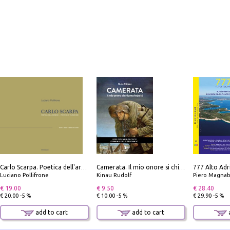
Carlo Scarpa. Poetica dell'arredo. Tavoli e sedie-Poetics of furniture. Tables and chairs. Ediz. bilingue
Camerata. Il mio onore si chiama fedeltà
Luciano Pollifrone
Kinau Rudolf
Piero Magnabosco; Dar
€ 19.00
€ 9.50
€ 28.40
€ 20.00 -5 %
€ 10.00 -5 %
€ 29.90 -5 %
add to cart
add to cart
a