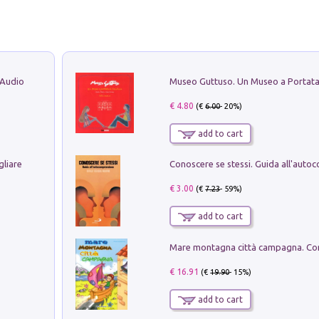
 Audio
€ 4.80
(€
6.00
- 20%)
add to cart
gliare
€ 3.00
(€
7.23
- 59%)
add to cart
€ 16.91
(€
19.90
- 15%)
add to cart