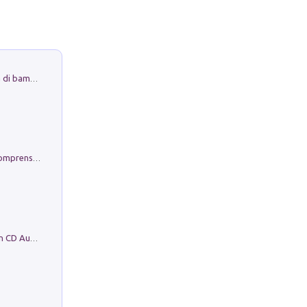
Museo Guttuso. Un Museo a Portata di bambino
Conoscere se stessi. Guida all'autocomprensione
Mare montagna città campagna. Con CD Audio