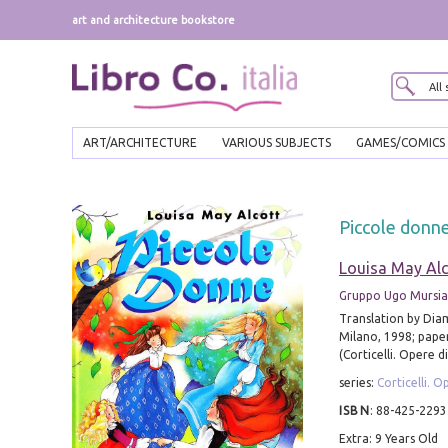
art and architecture bookstore
ART/ARCHITECTURE
VARIOUS SUBJECTS
GAMES/COMICS
Piccole donn
Louisa May Alc
Gruppo Ugo Mursia
Translation by Dia
Milano, 1998; pape
(Corticelli. Opere di
series:
Corticelli. O
ISBN
:
88-425-2293
Extra: 9 Years Old