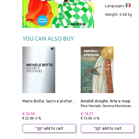
Languages:
Weight: 0.68 kg
YOU CAN ALSO BUY
Mario Botta. Sacro e profano-Sacred and profane
Amabili streghe. Arte e magie di Leonora Carrington e Remedios Varo
Pina Varriale; Serena Montesarchio
€ 20.90
€ 14.25
€ 22.00 -5 %
€ 15.00 -5 %
add to cart
add to cart