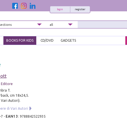
login
register
BOOKS FOR KIDS
CD/DVD
GADGETS
e
ott
 Editore
mbra T.
rback, cm 18x24,5.
 Vari Autori).
pere di Vari Autori
-7
-
EAN13
:
9788842522935