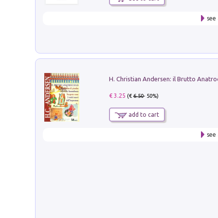
see 
€ 3.25
(€
6.50
- 50%)
add to cart
see 