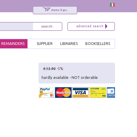
items: 0 pcs.
REMAINDERS
SUPPLIER
LIBRARIES
BOOKSELLERS
x
€ 13.90
-5%
Interessato ai nostri libri?
hardly available - NOT orderable
Allora iscriviti alla nostra newsletter!
Sarai informato delle nostre novità, potrai
comunque cancellarti quando desideri.
modulo di iscrizione