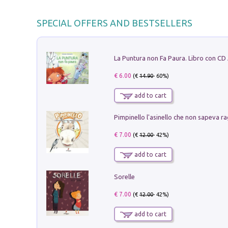
SPECIAL OFFERS AND BESTSELLERS
La Puntura non Fa Paura. Libro con CD
€ 6.00
(€
14.90
- 60%)
add to cart
Pimpinello l'asinello che non sapeva ra
€ 7.00
(€
12.00
- 42%)
add to cart
Sorelle
€ 7.00
(€
12.00
- 42%)
add to cart