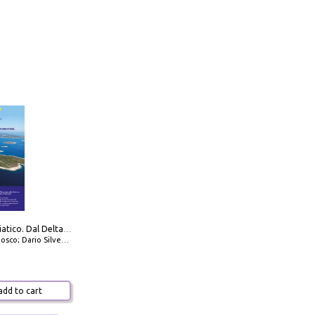
777 Alto Adriatico. Dal Delta del Po a Capo Promontore. Con QR Code
io Silvestro; Marco Sbrizzi
dd to cart