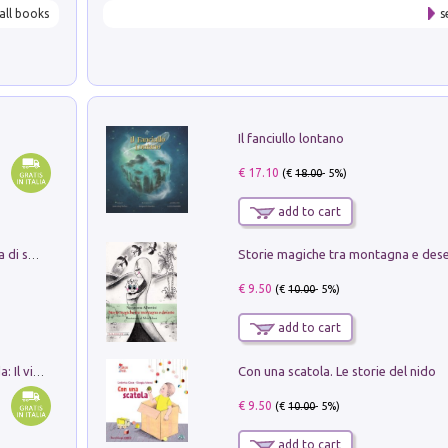
all books
s
Il fanciullo lontano
€ 17.10
(€
18.00
- 5%)
add to cart
Storie magiche tra montagna e des
Missione per un mondo migliore. Storia di speranza per ragazze e ragazzi di ogni età
€ 9.50
(€
10.00
- 5%)
add to cart
Con una scatola. Le storie del nido
In balìa di Dante e Pinocchio. Seguito da: Il viaggio di Pinocchio nell'aldilà dantesco di Bettino d'Aloja
€ 9.50
(€
10.00
- 5%)
add to cart