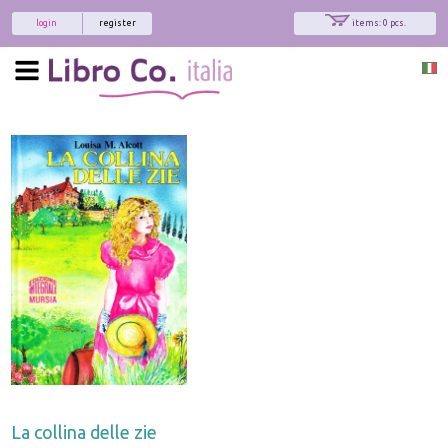
login
register
items: 0 pcs.
x
Interessato ai nostri libri?
Allora iscriviti alla nostra newsletter!
Sarai informato delle nostre novità, potrai
comunque cancellarti quando desideri.
modulo di iscrizione
La collina delle zie