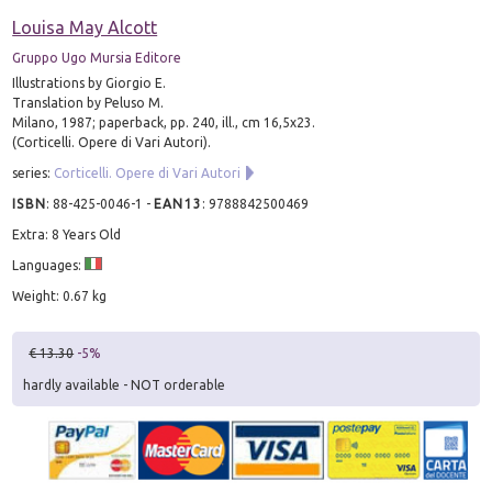
Louisa May Alcott
Gruppo Ugo Mursia Editore
Illustrations by Giorgio E.
Translation by Peluso M.
Milano, 1987; paperback, pp. 240, ill., cm 16,5x23.
(Corticelli. Opere di Vari Autori).
series:
Corticelli. Opere di Vari Autori
ISBN
:
88-425-0046-1
-
EAN13
:
9788842500469
Extra: 8 Years Old
Languages:
Weight: 0.67 kg
€ 13.30
-5%
hardly available - NOT orderable