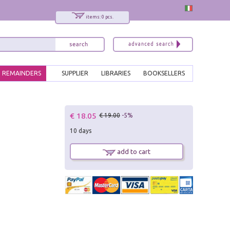
items: 0 pcs.
REMAINDERS
SUPPLIER
LIBRARIES
BOOKSELLERS
x
€ 18.05
€ 19.00
-5%
Interessato ai nostri libri?
10 days
Allora iscriviti alla nostra newsletter!
Sarai informato delle nostre novità, potrai
add to cart
comunque cancellarti quando desideri.
modulo di iscrizione