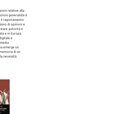
ioni relative alla
azioni generaliste è
i il ragionamento
sivo di opinioni e
stare autorità e
alia e in Europa.
igitale e
i media
rana emerge un
i memoria di un
la necessità.