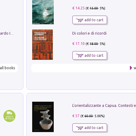
€ 14.25
(€
15.00
- 5%)
add to cart
Di colori e di ricordi
Sofiana. In Sicilia centro-meridionale (tardo III-metà IX secolo d.C.): dall'agro-town tardo-imperiale al villaggio medio-bizantino. Nuova ediz.
€ 17.10
(€
18.00
- 5%)
add to cart
all books
s
€ 57
(€
60.00
- 5.00%)
add to cart