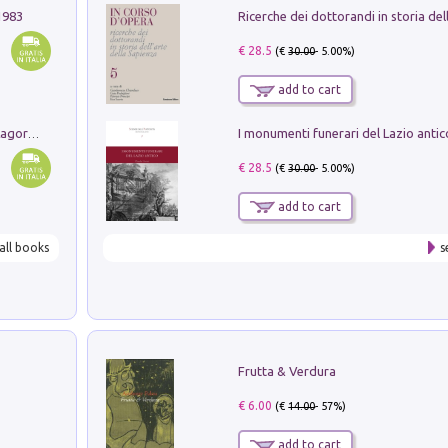
1983
€ 28.5
(€
30.00
- 5.00%)
add to cart
Pastori. Sguardi contemporanei tra il Lagorai e la pianura. Ediz. illustrata
€ 28.5
(€
30.00
- 5.00%)
add to cart
all books
s
Frutta & Verdura
€ 6.00
(€
14.00
- 57%)
add to cart