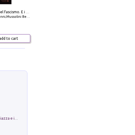
La dottrina del fascismo. E i documenti ufficiali dal 1919 al 1945
ni;Mussolini Benito
dd to cart
Luoghi Magici di Bologna. Vol. 1: la Piazza e i Suoi Simboli Segreti