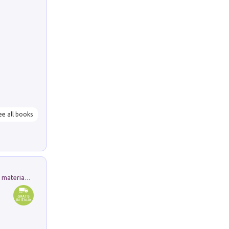
ee all books
L'orientalizzante a Capua. Contesti e materiali dagli scavi di Werner Johannowsky nella necropoli di Fornaci. Nuova ediz.