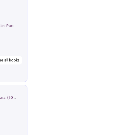
Il Filo Della Pace. Storia di Ezio Bartalini Pacifista
ee all books
Dromos. Libro periodico di architettura. (2026). Vol. 15: Post-model