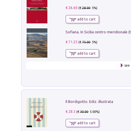
€ 26.60
(€
28.00
- 5%)
add to cart
€ 71.25
(€
75.00
- 5%)
add to cart
see 
Il Bordigotto. Ediz. illustrata
€ 28.5
(€
30.00
- 5.00%)
add to cart