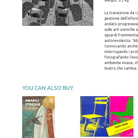
Weight: 0.3 kg
La transizione da c
gestione dell'infor
andato progressivam
sulle arti sceniche
sguardi frammentati
autorevolezza. "Abit
Convocando anche co
interrogando i prot
fotografando l'evol
ambiente vivace, ch
teatro che cambia. 
YOU CAN ALSO BUY