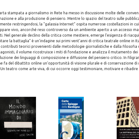
arta stampata a giornalismo in Rete ha messo in discussione molte delle convenz
mazione e alla produzione di pensiero. Mentre lo spazio del teatro sulle pubblic
ente restringendosi, la "galassia Internet" ospita numerose costellazioni in cu
 appare vivo, ancorché reso controverso da un ambiente aperto a un accesso mas
. Nel generale declino della critica come mestiere, emerge l'esigenza di riacqui
are la battaglia" è un'indagine sui primi vent'anni di critica teatrale online in It
ntributi teorici provenienti dalle metodologie giornalistiche e dalla filosofia d
agonisti, il volume ricostruisce i miti di fondazione e analizza il mutamento de
uzione dei linguaggi di composizione e diffusione del pensiero critico. In filig
e fa del dibattito online un'opportunità di visione plurale e di conservazione d
Un teatro come arte viva, di cui occorre oggi testimoniare, motivare e ribadire 