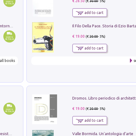
€ 28.50
(€
30.00
- 5%)
add to cart
Ruderi delle ville Romano Sabine nei dintorni di Poggio Mirteto. Illustrati dal dott.re prof.re cav.re Ercole Nardi regio ispettore degli scavi e monumenti. Anno 1885
€ 19.00
(€
20.00
- 5%)
add to cart
all books
s
€ 19.00
(€
20.00
- 5%)
add to cart
Valle Bormida. Un'antologia d'arte
Memorial Santa Giulia. Sculture per la resistenza Monchio di Palagano