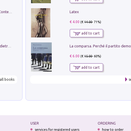
Latex
in alto! Livello A1. Con CD-Audio. Con Contenuto digitale per accesso on line
€ 4.00
(€
14.00
- 71%)
add to cart
Conte e Mattarella. Sul palcoscenico e dietro le quinte del Quirinale. Un racconto sulle istituzioni
€ 6.00
(€
15.00
- 60%)
add to cart
all books
s
USER
ORDERING
services for registered users
how to order