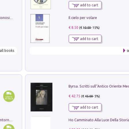
add to cart
Il cielo per volare
La seduzione del gusto con Pipero & Monosilio
€ 8.50
(€
10.00
- 15%)
add to cart
all books
s
€ 42.75
(€
45.00
- 5%)
add to cart
Ruderi delle ville Romano Sabine nei dintorni di Poggio Mirteto. Illustrati dal dott.re prof.re cav.re Ercole Nardi regio ispettore degli scavi e monumenti. Anno 1885. Tavole e studio. Con 25 tavole fuori testo in cartella editoriale