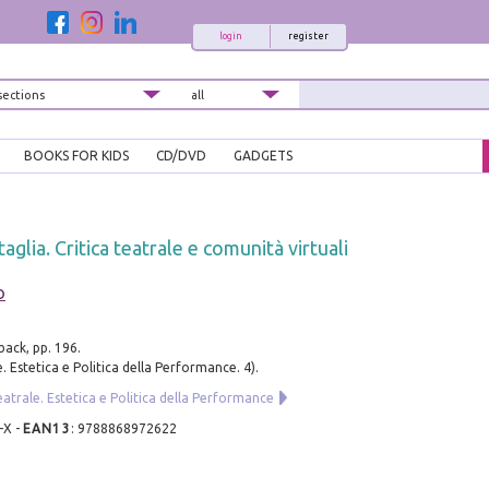
login
register
BOOKS FOR KIDS
CD/DVD
GADGETS
taglia. Critica teatrale e comunità virtuali
o
ack, pp. 196.
. Estetica e Politica della Performance. 4).
eatrale. Estetica e Politica della Performance
-X
-
EAN13
:
9788868972622