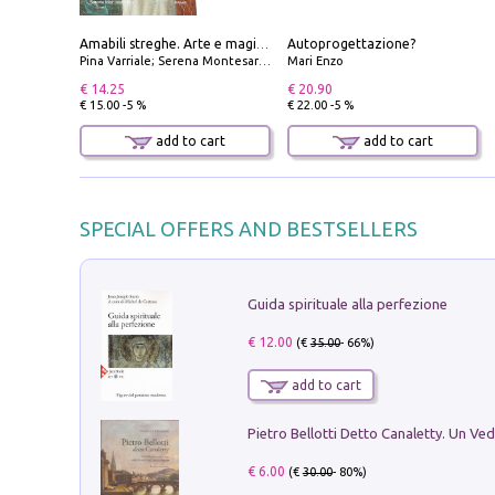
Autoprogettazione?
Amabili streghe. Arte e magie di Leonora Carrington e Remedios Varo
Pina Varriale; Serena Montesarchio
Mari Enzo
€ 14.25
€ 20.90
€ 15.00 -5 %
€ 22.00 -5 %
add to cart
add to cart
SPECIAL OFFERS AND BESTSELLERS
Guida spirituale alla perfezione
€ 12.00
(€
35.00
- 66%)
add to cart
€ 6.00
(€
30.00
- 80%)