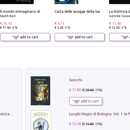
Il mondo immaginario di
Carta delle spiagge della Sardegna. Con custodia
Smith Keri
Gentile Giovan
€ 16.15
€ 4.75
€ 11.40
€ 17.00 -5 %
€ 5.00 -5 %
€ 12.00 -5 %
add to cart
add to cart
a
Specchi
€ 17.00
(€
20.00
- 15%)
add to cart
Pietro Bellotti Detto Canaletty. Un Vedutista Veneziano nella Francia dell'Ancien Régime
€ 12.58
(€
14.80
- 15%)