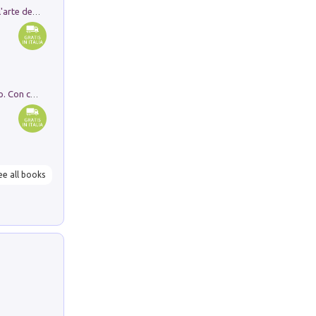
Ricerche dei dottorandi in storia dell'arte della Sapienza
I monumenti funerari del Lazio antico. Con cartella con tavole
ee all books