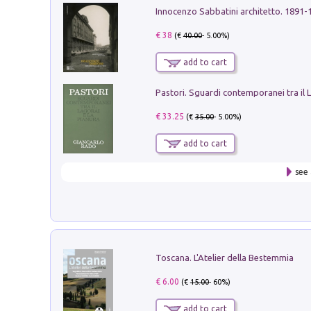
Innocenzo Sabbatini architetto. 1891-
€ 38
(€
40.00
- 5.00%)
add to cart
€ 33.25
(€
35.00
- 5.00%)
add to cart
see 
Toscana. L'Atelier della Bestemmia
€ 6.00
(€
15.00
- 60%)
add to cart