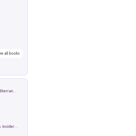
ee all books
Byrsa. Scritti sull''Antico Oriente Mediterraneo. 45-46/2024
Ho Camminato Alla Luce Della Storia. Incidere per Pasolini. Quaderni di Incisione Contemporanea n 30