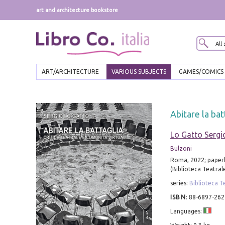
art and architecture bookstore
ART/ARCHITECTURE
VARIOUS SUBJECTS
GAMES/COMICS
Abitare la bat
Lo Gatto Sergi
Bulzoni
Roma, 2022; paperb
(Biblioteca Teatrale
series:
Biblioteca T
ISBN
:
88-6897-262
Languages: