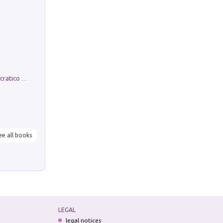
La comparsa. Perché il partito democratico non è mai nato
ee all books
LEGAL
legal notices