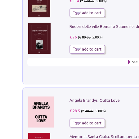
€ 114
(€
120.00
- 5.00%)
add to cart
€ 76
(€
80.00
- 5.00%)
add to cart
see 
Angela Brandys. Outta Love
€ 28.5
(€
30.00
- 5.00%)
add to cart