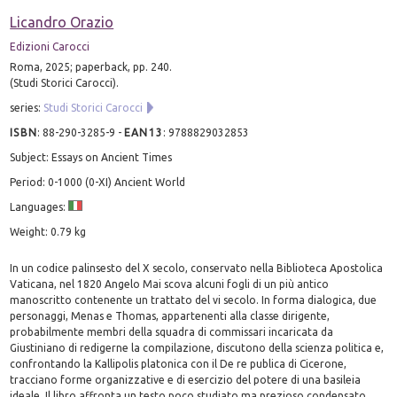
Licandro Orazio
Edizioni Carocci
Roma, 2025; paperback, pp. 240.
(Studi Storici Carocci).
series:
Studi Storici Carocci
ISBN
:
88-290-3285-9
-
EAN13
:
9788829032853
Subject: Essays on Ancient Times
Period: 0-1000 (0-XI) Ancient World
Languages:
Weight: 0.79 kg
In un codice palinsesto del X secolo, conservato nella Biblioteca Apostolica
Vaticana, nel 1820 Angelo Mai scova alcuni fogli di un più antico
manoscritto contenente un trattato del vi secolo. In forma dialogica, due
personaggi, Menas e Thomas, appartenenti alla classe dirigente,
probabilmente membri della squadra di commissari incaricata da
Giustiniano di redigerne la compilazione, discutono della scienza politica e,
confrontando la Kallipolis platonica con il De re publica di Cicerone,
tracciano forme organizzative e di esercizio del potere di una basileia
ideale. Il libro affronta un testo poco studiato ma prezioso condensato