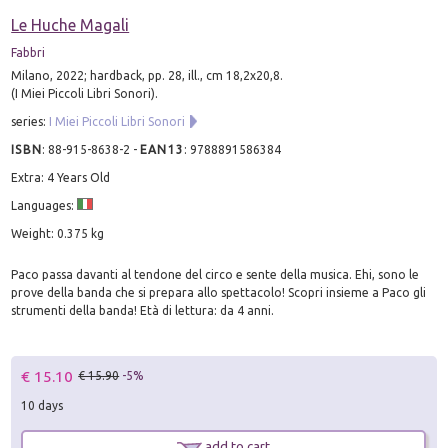
Le Huche Magali
Fabbri
Milano, 2022; hardback, pp. 28, ill., cm 18,2x20,8.
(I Miei Piccoli Libri Sonori).
series:
I Miei Piccoli Libri Sonori
ISBN
:
88-915-8638-2
-
EAN13
:
9788891586384
Extra: 4 Years Old
Languages:
Weight: 0.375 kg
Paco passa davanti al tendone del circo e sente della musica. Ehi, sono le
prove della banda che si prepara allo spettacolo! Scopri insieme a Paco gli
strumenti della banda! Età di lettura: da 4 anni.
€ 15.10
€ 15.90
-5%
10 days
add to cart