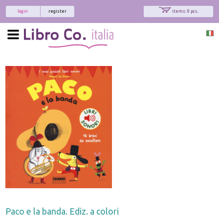
login
register
items: 0 pcs.
Paco e la banda. Ediz. a colori