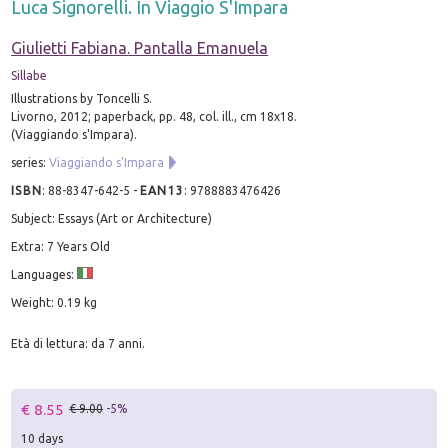
Luca Signorelli. In Viaggio S'Impara
Giulietti Fabiana. Pantalla Emanuela
Sillabe
Illustrations by Toncelli S.
Livorno, 2012; paperback, pp. 48, col. ill., cm 18x18.
(Viaggiando s'Impara).
series:
Viaggiando s'Impara
ISBN
:
88-8347-642-5
-
EAN13
:
9788883476426
Subject: Essays (Art or Architecture)
Extra: 7 Years Old
Languages:
Weight: 0.19 kg
Età di lettura: da 7 anni.
€ 8.55
€ 9.00
-5%
10 days