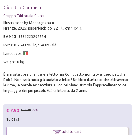
Giuditta Campello
Gruppo Editoriale Giunti
Illustrations by Montagnana A.
Firenze, 2025; paperback, pp. 22, ill., cm 14x14.
EAN13
:
9791223202524
Extra: 0-2 Years Old,4 Years Old
Languages:
Weight: 0 kg
È arrivata l'ora di andare a letto ma Coniglietto non trova il suo peluche
Bobò! Non sarà mica già andato a letto? Un libro illustrato che attraverso
le rime, le parole evidenziate e i colori vivaci stimola l'apprendimento del
linguaggio dei più piccoli. Età di lettura: da 2 anni.
€ 7.50
€ 7.90
-5%
10 days
add to cart