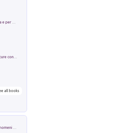
Obbedisco. Garibaldi Eroe per Scelta e per Destino
Arie per Carlo Broschi Farinelli. Partiture con riduzione per clavicembalo (o pianoforte). Seconda serie. Vol. 5
ee all books
Luci e colori del cielo. Manuale sui fenomeni ottici che si verificano in atmosfera, nella scienza e nella storia: come osservarli e fotografarli