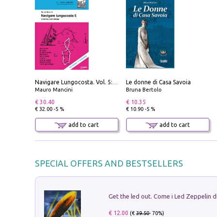
Le donne di Casa Savoia
Navigare Lungocosta. Vol. 5: Corsica e Sardegna
Mauro Mancini
Bruna Bertolo
€ 30.40
€ 10.35
€ 32.00 -5 %
€ 10.90 -5 %
add to cart
add to cart
SPECIAL OFFERS AND BESTSELLERS
€ 12.00
(€
39.50
- 70%)