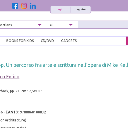
login
register
BOOKS FOR KIDS
CD/DVD
GADGETS
p. Un percorso fra arte e scrittura nell'opera di Mike Kel
co Enrico
back, pp. 71, cm 12,5x18,5.
-6
-
EAN13
:
9788860100832
 or Architecture)