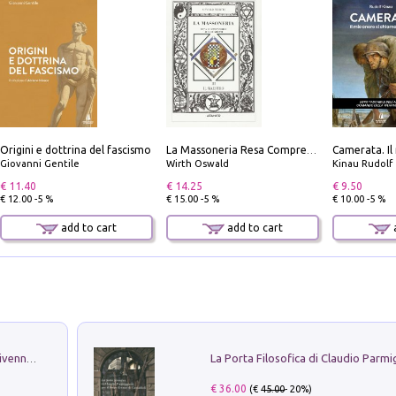
Origini e dottrina del fascismo
La Massoneria Resa Comprensibile ai Suoi Adepti. Vol. 3: il Maestro.
Giovanni Gentile
Wirth Oswald
Kinau Rudolf
€ 11.40
€ 14.25
€ 9.50
€ 12.00 -5 %
€ 15.00 -5 %
€ 10.00 -5 %
add to cart
add to cart
a
Get the led out. Come i Led Zeppelin divennero la più grande band del mondo
€ 36.00
(€
45.00
- 20%)