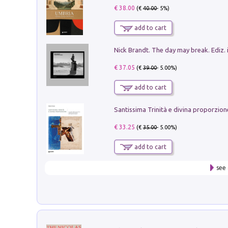
€ 38.00
(€
40.00
- 5%)
add to cart
Nick Brandt. The day may break. Ediz. i
€ 37.05
(€
39.00
- 5.00%)
add to cart
€ 33.25
(€
35.00
- 5.00%)
add to cart
see 