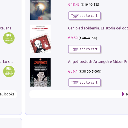
€ 18.43
(€
19.40
- 5%)
add to cart
taliana
€ 9.50
(€
10.00
- 5%)
add to cart
Angeli custodi, Arcangeli e Milton F
Santissima Trinità e divina proporzione. Lo studio della proporzione nell'arte come ricerca del mistero trinitario
€ 36.1
(€
38.00
- 5.00%)
add to cart
all books
s