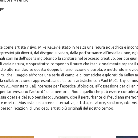
temporary Period
ope
 come artista visivo, Mike Kelley è stato in realtà una figura poliedrica e incont
spressivi più diversi, dal disegno al video, dalla performance all'installazione, egl
ali confini dell'opera inglobando la scrittura nel processo creativo, per poi giun
di varia natura, e soprattutto rompendo il muro che tradizionalmente separa il r
. Ed è alternandosi su questo doppio binario, azione e parola, e mettendo in evid
si, che il saggio affronta una serie di campi e di tematiche esplorati da Kelley ne
 la collaborazione rappresentata da liaisons artistiche con Paul McCarthy, e mu
oy All Monsters -, all'interesse per l'estetica ufologica, all'ossessione per gli ani
per lui rivestono l'autorità e la memoria, fino a quello che può essere consider
sua opera e del suo pensiero: l'uncanny, cioè il perturbante di freudiana memori
mostra. Musicista della scena alternativa, artista, curatore, scrittore, intervist
personificazioni di uno degli artisti più originali del nostro tempo.