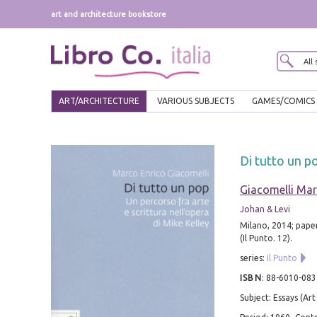
art and architecture bookstore
ART/ARCHITECTURE
VARIOUS SUBJECTS
GAMES/COMICS
Di tutto un po
Giacomelli Mar
Johan & Levi
Milano, 2014; paper
(Il Punto. 12).
series:
Il Punto
ISBN
:
88-6010-083
Subject: Essays (Art