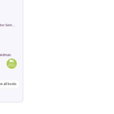
Genio ed epidemia. La storia del dottor Semmelweis, il Salvatore delle Madri
riedman.
ee all books