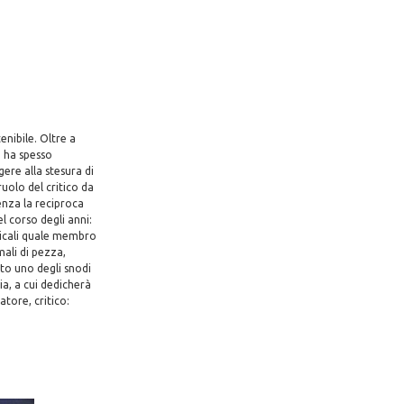
enibile. Oltre a
i ha spesso
gere alla stesura di
uolo del critico da
enza la reciproca
l corso degli anni:
sicali quale membro
mali di pezza,
ato uno degli snodi
a, a cui dedicherà
atore, critico: