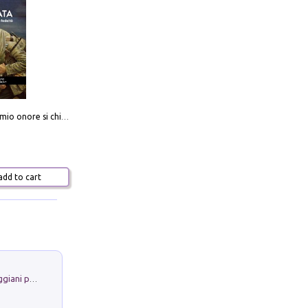
Camerata. Il mio onore si chiama fedeltà
dd to cart
La Porta Filosofica di Claudio Parmiggiani per il Sacro Eremo di Camaldoli