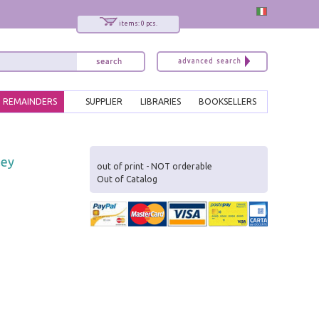
items: 0 pcs.
REMAINDERS
SUPPLIER
LIBRARIES
BOOKSELLERS
x
ley
Interessato ai nostri libri?
out of print - NOT orderable
Out of Catalog
Allora iscriviti alla nostra newsletter!
Sarai informato delle nostre novità, potrai
comunque cancellarti quando desideri.
modulo di iscrizione