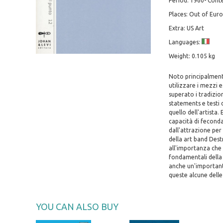
Period: 1960- Con
Places: Out of Eur
Extra: US Art
Languages:
Weight: 0.105 kg
Noto principalmente
utilizzare i mezzi e
superato i tradizion
statements e testi 
quello dell'artista
capacità di fecondar
dall'attrazione per
della art band Destr
all'importanza che 
fondamentali della 
anche un'importante 
queste alcune delle 
YOU CAN ALSO BUY