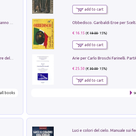
add to cart
Con questa faccia qui. Le canzoni che hanno fatto la storia di Ligabue
€ 16.15
(€
19.00
- 15%)
add to cart
Klose dell'altro mondo. Miro il pescatore del goal
€ 25.50
(€
30.00
- 15%)
add to cart
all books
s