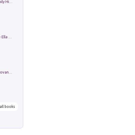
The Nicolas. Restoration Tales in a Family History
Fortunate Objects. Selections from the Ella Fontanals-Cisneros Collection. Objetos Afortunados. Selección de la Colección Ella Fontanals-Cisneros
Firenze nell'Ottocento nei disegni di Giovanni Ferruccio Moro (1859­1948)
all books