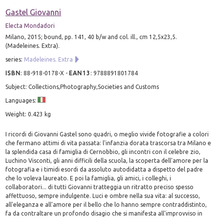
Gastel Giovanni
Electa Mondadori
Milano, 2015; bound, pp. 141, 40 b/w and col. ill., cm 12,5x23,5.
(Madeleines. Extra).
series:
Madeleines. Extra
ISBN
:
88-918-0178-X
-
EAN13
:
9788891801784
Subject: Collections,Photography,Societies and Customs
Languages:
Weight: 0.423 kg
I ricordi di Giovanni Gastel sono quadri, o meglio vivide fotografie a colori
che fermano attimi di vita passata: l'infanzia dorata trascorsa tra Milano e
la splendida casa di famiglia di Cernobbio, gli incontri con il celebre zio,
Luchino Visconti, gli anni difficili della scuola, la scoperta dell'amore per la
fotografia e i timidi esordi da assoluto autodidatta a dispetto del padre
che lo voleva laureato. E poi la famiglia, gli amici, i colleghi, i
collaboratori... di tutti Giovanni tratteggia un ritratto preciso spesso
affettuoso, sempre indulgente. Luci e ombre nella sua vita: al successo,
all'eleganza e all'amore per il bello che lo hanno sempre contraddistinto,
fa da contraltare un profondo disagio che si manifesta all'improvviso in