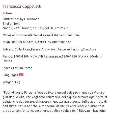
Francesca Cappelletti
Artem
Illustrations by L. Romano.
English Text.
Napoli, 2023; bound, pp. 336, col. ill., cm 26x30.
Other editions available: Edizione italiana 88-569-0963
ISBN
:
88-569-0964-2
-
EAN13
:
9788856909647
Subject: Collections,Essays (Art or Architecture),Painting,Sculpture
Period: 1400-1800 (XV-XVIII) Renaissance,1800-1960 (XIX-XX) Modern
Period
Places: Latium,Rome
Languages:
Weight: 3 kg
"Fuori di porta Pinciana fece edificare un bel palazzo in una sua Vigna o
giardino, o villa, che vogliamo chiamarla, nella quale si trova ogni sorte di
delitia, che desiderare, et havere in questa vita si possa; tutta adornata di
bellissime statue antiche, e moderne, di pitture eccellenti, e d'altre cose
pretiose con fontane, peschiere, et altre vaghezze..." [Giovanni Baglione,