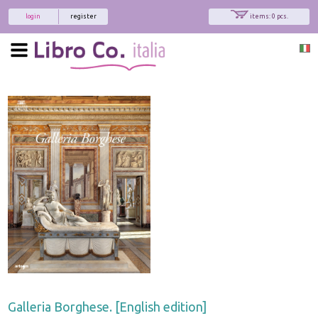
login
register
items: 0 pcs.
x
Interessato ai nostri libri?
Allora iscriviti alla nostra newsletter!
Sarai informato delle nostre novità, potrai
comunque cancellarti quando desideri.
modulo di iscrizione
Galleria Borghese. [English edition]