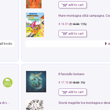
add to cart
€ 16.91
(€
19.90
- 15%)
add to cart
all books
s
Il fanciullo lontano
€ 17.10
(€
18.00
- 5%)
add to cart
Storie magiche tra montagna e des
Missione per un mondo migliore. Storia di speranza per ragazze e ragazzi di ogni età