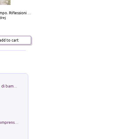
Scolpire il tempo. Riflessioni sul cinema.
drej
dd to cart
Museo Guttuso. Un Museo a Portata di bambino
Conoscere se stessi. Guida all'autocomprensione