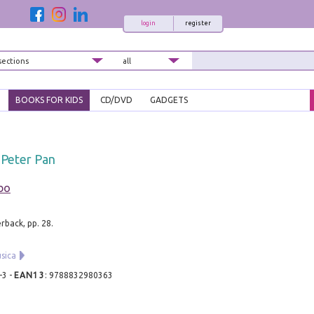
login
register
BOOKS FOR KIDS
CD/DVD
GADGETS
i Peter Pan
bo
rback, pp. 28.
sica
-3
-
EAN13
:
9788832980363