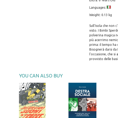
Extra: 6 Years Old
Languages:
Weight: 0.13 kg
Sull'Isola che non 
visto. I Bimbi Sperd
polverina magica no
più acerrimo nemico
prima: il tempo ha
Bisognerà darsi da 
l'occasione, che si 
provvisto delle basi
YOU CAN ALSO BUY