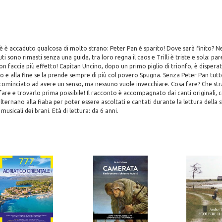
c'è è accaduto qualcosa di molto strano: Peter Pan è sparito! Dove sarà finito? N
uti sono rimasti senza una guida, tra loro regna il caos e Trilli è triste e sola: par
n faccia più effetto! Capitan Uncino, dopo un primo piglio di trionfo, è disperat
 e alla fine se la prende sempre di più col povero Spugna. Senza Peter Pan tut
 cominciato ad avere un senso, ma nessuno vuole invecchiare. Cosa fare? Che st
fare e trovarlo prima possibile! Il racconto è accompagnato dai canti originali,
alternano alla fiaba per poter essere ascoltati e cantati durante la lettura della st
 musicali dei brani. Età di lettura: da 6 anni.