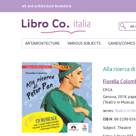
art and architecture bookstore
ART/ARCHITECTURE
VARIOUS SUBJECTS
GAMES/COMICS
Alla ricerca d
Fiorella Colom
ERGA
Genova, 2018; pape
(Teatro in Musica).
series:
Teatro in Mu
ISBN
:
88-3298-036
Subject: Theatre