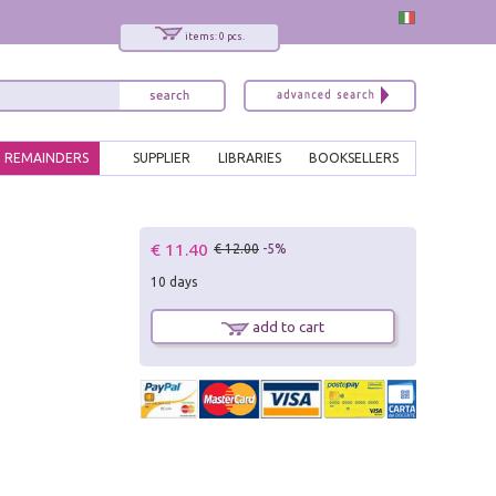
items: 0 pcs.
REMAINDERS
SUPPLIER
LIBRARIES
BOOKSELLERS
x
€ 11.40
€ 12.00
-5%
Interessato ai nostri libri?
10 days
Allora iscriviti alla nostra newsletter!
Sarai informato delle nostre novità, potrai
add to cart
comunque cancellarti quando desideri.
modulo di iscrizione