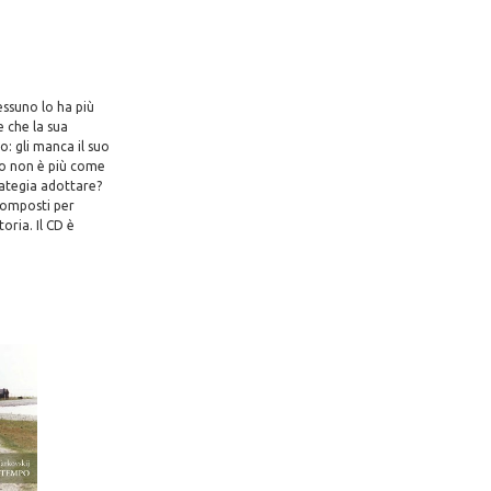
essuno lo ha più
e che la sua
o: gli manca il suo
to non è più come
rategia adottare?
 composti per
oria. Il CD è