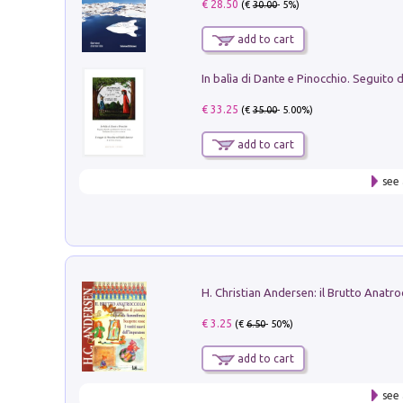
€ 28.50
(€
30.00
- 5%)
add to cart
€ 33.25
(€
35.00
- 5.00%)
add to cart
see 
€ 3.25
(€
6.50
- 50%)
add to cart
see 