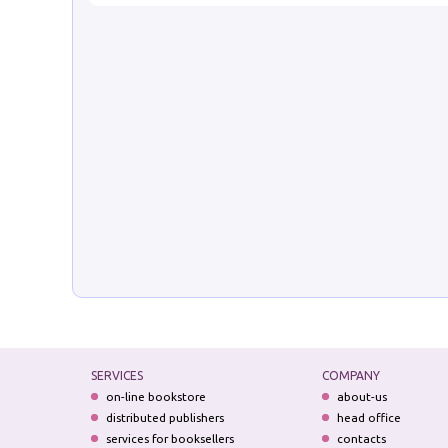
SERVICES
COMPANY
on-line bookstore
about-us
distributed publishers
head office
services for booksellers
contacts