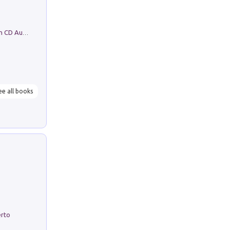
Mare montagna città campagna. Con CD Audio
ee all books
erto