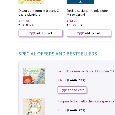
Distorsioni suoni e tracce. Columns, storie e playlist dalla scena hardcore punk italiana degli anni '90
Destra sociale. Introduzione alla «terza via», tra identità, comunità e alternativa al sistema
Capra Gianpiero
Marco Cassini
€ 19.00
€ 14.25
€ 20.00 -5 %
€ 15.00 -5 %
add to cart
add to cart
SPECIAL OFFERS AND BESTSELLERS
La Puntura non Fa Paura. Libro con CD
€ 6.00
(€
14.90
- 60%)
add to cart
Pimpinello l'asinello che non sapeva ra
€ 7.00
(€
12.00
- 42%)