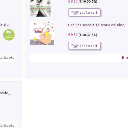
€ 9.50
(€
10.00
- 5%)
add to cart
Con una scatola. Le storie del nido
In balìa di Dante e Pinocchio. Seguito da: Il viaggio di Pinocchio nell'aldilà dantesco di Bettino d'Aloja
€ 9.50
(€
10.00
- 5%)
add to cart
all books
s
H. Christian Andersen: il Brutto Anatroccolo, il Soldatino di Piombo, la Piccola Fiammiferaia, Scarpette Rosse, i Vestiti Nuovi dell'Imperatore, E...
all books