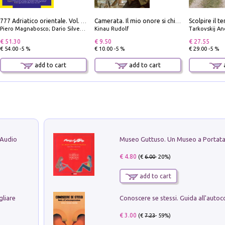
777 Adriatico orientale. Vol. 1: Istria, Costa della Dalmazia da Smrika a Zara, Isole del Quarnaro, Pag, Arcipelaghi di Zara, Sibenico e Incoronate
Camerata. Il mio onore si chiama fedeltà
Piero Magnabosco; Dario Silvestro; Marco Sbrizzi
Kinau Rudolf
Tarkovskij An
€ 51.30
€ 9.50
€ 27.55
€ 54.00 -5 %
€ 10.00 -5 %
€ 29.00 -5 %
add to cart
add to cart
a
 Audio
€ 4.80
(€
6.00
- 20%)
add to cart
gliare
€ 3.00
(€
7.23
- 59%)