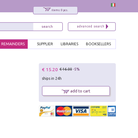
items: 0 pcs.
REMAINDERS
SUPPLIER
LIBRARIES
BOOKSELLERS
x
€ 15.20
€ 16.00
-5%
Interessato ai nostri libri?
ships in 24h
Allora iscriviti alla nostra newsletter!
Sarai informato delle nostre novità, potrai
add to cart
comunque cancellarti quando desideri.
modulo di iscrizione