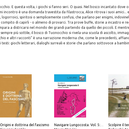
cchio. E questa volta, i giochi si fanno seri. O quasi. Nel bosco incantato dove 
i incontro è una domanda travestita da filastrocca, Alice ritrova i suoi amici... 
 logorroici, spiritosi o semplicemente confusi, che parlano per enigmi, indovinelli
il compito di capirli - o almeno di provarci. Tra prove buffe, storie a incastro e
impara a districarsi nel mondo dei grandi partendo da quello dei piccoli. E mentre
 sempre più sottile, il bosco di Tuonocchio si rivela una scuola di ascolto, immag
io e altri racconti" è una narrazione moderna che, come le precedenti, affianca
vi testi: giochi letterari, dialoghi surreali e storie che parlano sottovoce a bambini
Origini e dottrina del fascismo
Navigare Lungocosta. Vol. 5: Corsica e Sardegna