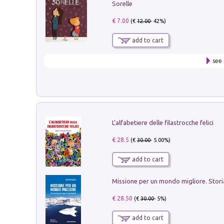
Sorelle
€ 7.00
(€
12.00
- 42%)
add to cart
see 
L'alfabetiere delle filastrocche felici
€ 28.5
(€
30.00
- 5.00%)
add to cart
€ 28.50
(€
30.00
- 5%)
add to cart