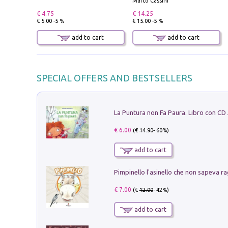
Marco Cassini
€ 4.75
€ 14.25
€ 5.00 -5 %
€ 15.00 -5 %
add to cart
add to cart
SPECIAL OFFERS AND BESTSELLERS
La Puntura non Fa Paura. Libro con CD
€ 6.00
(€
14.90
- 60%)
add to cart
Pimpinello l'asinello che non sapeva ra
€ 7.00
(€
12.00
- 42%)
add to cart