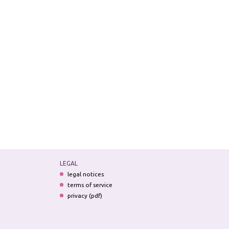
LEGAL
legal notices
terms of service
privacy (pdf)