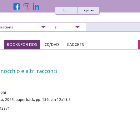
login
register
BOOKS FOR KIDS
CD/DVD
GADGETS
nocchio e altri racconti
ioni
o, 2025; paperback, pp. 136, cm 12x19,5.
42271