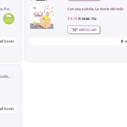
Con una scatola. Le storie del nido
In balìa di Dante e Pinocchio. Seguito da: Il viaggio di Pinocchio nell'aldilà dantesco di Bettino d'Aloja
€ 9.50
(€
10.00
- 5%)
add to cart
all books
s
H. Christian Andersen: il Brutto Anatroccolo, il Soldatino di Piombo, la Piccola Fiammiferaia, Scarpette Rosse, i Vestiti Nuovi dell'Imperatore, E...
all books