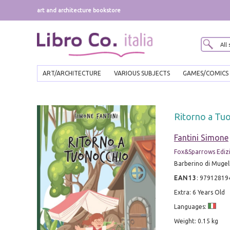
art and architecture bookstore
ART/ARCHITECTURE
VARIOUS SUBJECTS
GAMES/COMICS
Ritorno a Tuo
Fantini Simone
Fox&Sparrows Ediz
Barberino di Mugell
EAN13
:
97912819
Extra: 6 Years Old
Languages:
Weight: 0.15 kg