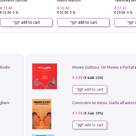
Giovanni Gentile
Mauro Mancini
Tarkovskij An
€ 11.40
€ 30.40
€ 27.55
€ 12.00 -5 %
€ 32.00 -5 %
€ 29.00 -5 %
add to cart
add to cart
a
 Audio
€ 4.80
(€
6.00
- 20%)
add to cart
gliare
€ 3.00
(€
7.23
- 59%)
add to cart