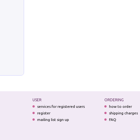
USER
ORDERING
services for registered users
how to order
register
shipping charges
mailing list sign up
FAQ