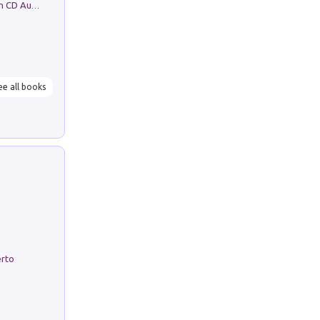
Mare montagna città campagna. Con CD Audio
ee all books
erto