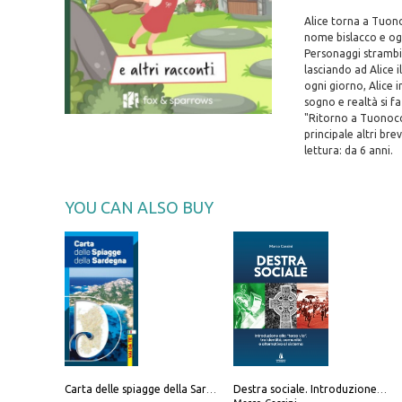
Alice torna a Tuono
nome bislacco e ogn
Personaggi strambi,
lasciando ad Alice 
ogni giorno, Alice 
sogno e realtà si fa
"Ritorno a Tuonocch
principale altri bre
lettura: da 6 anni.
YOU CAN ALSO BUY
Carta delle spiagge della Sardegna. Con custodia
Destra sociale. Introduzione alla «terza via», tra identità, comunità e alternativa al sistema