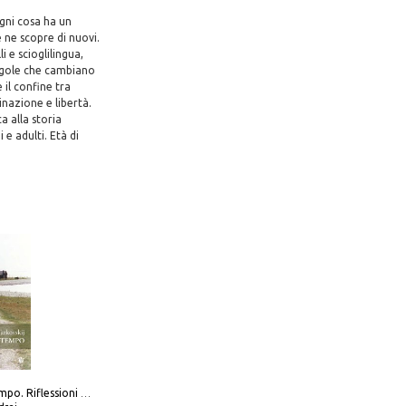
ogni cosa ha un
e ne scopre di nuovi.
 e scioglilingua,
 regole che cambiano
 il confine tra
inazione e libertà.
 alla storia
 e adulti. Età di
Scolpire il tempo. Riflessioni sul cinema.