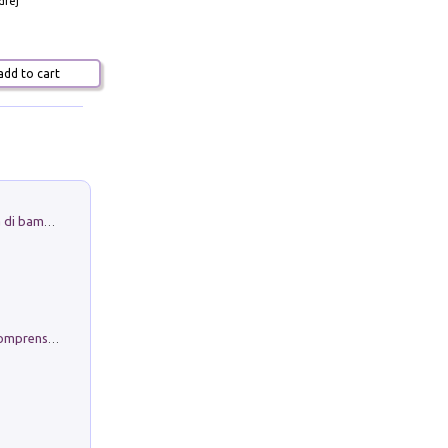
drej
dd to cart
Museo Guttuso. Un Museo a Portata di bambino
Conoscere se stessi. Guida all'autocomprensione