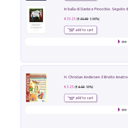
€ 33.25
(€
35.00
- 5.00%)
add to cart
see 
€ 3.25
(€
6.50
- 50%)
add to cart
see 