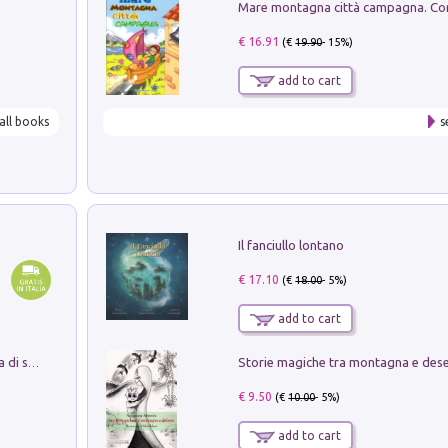
€ 16.91
(€
19.90
- 15%)
add to cart
all books
s
Il fanciullo lontano
€ 17.10
(€
18.00
- 5%)
add to cart
Storie magiche tra montagna e des
Missione per un mondo migliore. Storia di speranza per ragazze e ragazzi di ogni età
€ 9.50
(€
10.00
- 5%)
add to cart