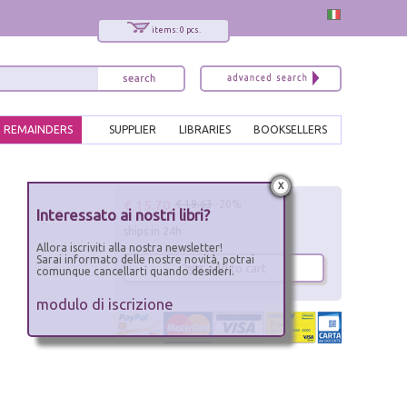
items: 0 pcs.
REMAINDERS
SUPPLIER
LIBRARIES
BOOKSELLERS
x
€ 15.70
€ 19.63
-20%
Interessato ai nostri libri?
ships in 24h
Allora iscriviti alla nostra newsletter!
Sarai informato delle nostre novità, potrai
add to cart
comunque cancellarti quando desideri.
modulo di iscrizione