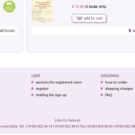
€ 12.00
(€
35.00
- 66%)
add to cart
all books
s
USER
ORDERING
services for registered users
how to order
register
shipping charges
mailing list sign up
FAQ
Libro Co. Italia srl
irenze Italia - Tel. +39 055 822.94.14 +39 055 822.84.61 Fax +39 055 829.46.03 +39 055 822.84