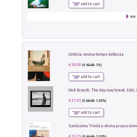
add to cart
see 
Umbria. Anima tempo bellezza
€ 38.00
(€
40.00
- 5%)
add to cart
Nick Brandt. The day may break. Ediz. i
€ 37.05
(€
39.00
- 5.00%)
add to cart
€ 33.25
(€
35.00
- 5.00%)