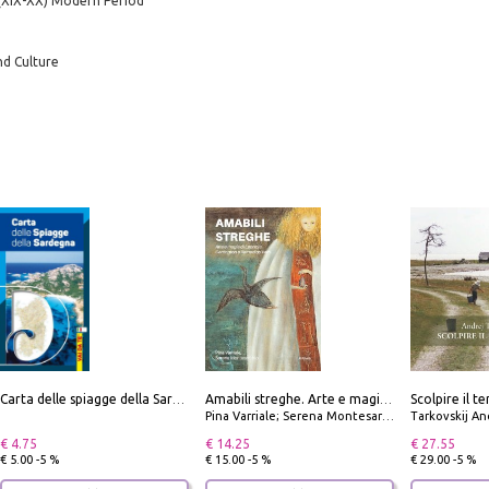
(XIX-XX) Modern Period
nd Culture
Carta delle spiagge della Sardegna. Con custodia
Amabili streghe. Arte e magie di Leonora Carrington e Remedios Varo
Pina Varriale; Serena Montesarchio
Tarkovskij An
€ 4.75
€ 14.25
€ 27.55
€ 5.00 -5 %
€ 15.00 -5 %
€ 29.00 -5 %