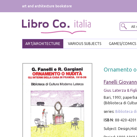
art and architecture bookstore
ART/ARCHITECTURE
VARIOUS SUBJECTS
GAMES/COMICS
Ornamento o N
Fanelli Giovann
Gius. Laterza & Figli
Bari, 1993; paperbac
(Biblioteca di Cult
series:
Biblioteca d
ISBN
:
88-420-4201
Subject: Design,His