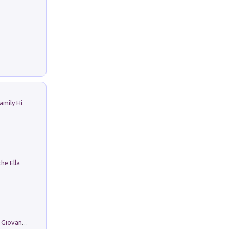
The Nicolas. Restoration Tales in a Family History
Fortunate Objects. Selections from the Ella Fontanals-Cisneros Collection. Objetos Afortunados. Selección de la Colección Ella Fontanals-Cisneros
Firenze nell'Ottocento nei disegni di Giovanni Ferruccio Moro (1859­1948)