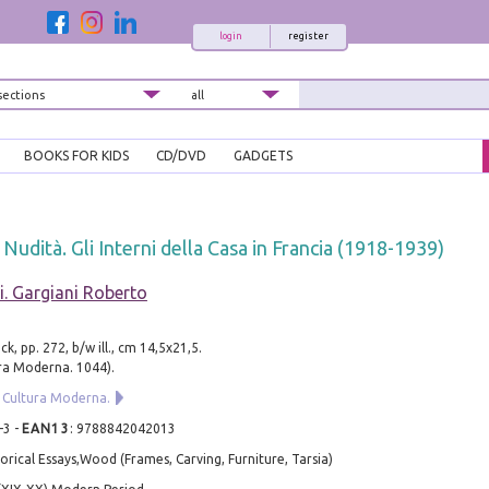
login
register
BOOKS FOR KIDS
CD/DVD
GADGETS
udità. Gli Interni della Casa in Francia (1918-1939)
i. Gargiani Roberto
k, pp. 272, b/w ill., cm 14,5x21,5.
ura Moderna. 1044).
i Cultura Moderna.
-3
-
EAN13
:
9788842042013
torical Essays,Wood (Frames, Carving, Furniture, Tarsia)