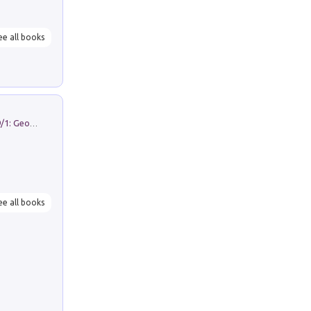
ee all books
Geography Notebooks (2026). Vol. 9/1: Geographies in transition: landscapes, representations and territorial change
ee all books