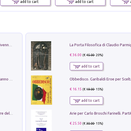
add to cart
add to cart
a
Get the led out. Come i Led Zeppelin divennero la più grande band del mondo
€ 36.00
(€
45.00
- 20%)
add to cart
Con questa faccia qui. Le canzoni che hanno fatto la storia di Ligabue
€ 16.15
(€
19.00
- 15%)
add to cart
Klose dell'altro mondo. Miro il pescatore del goal
€ 25.50
(€
30.00
- 15%)