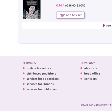
€ 36.1
(€
38.00
- 5.00%)
add to cart
see 
SERVICES
COMPANY
on-line bookstore
about-us
distributed publishers
head office
services for booksellers
contacts
services for libraries
services for publishers
50026 San Casciano V.P. F