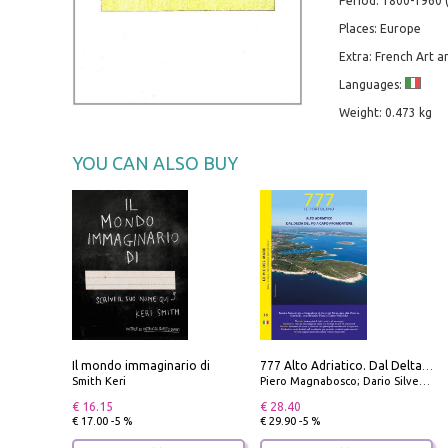
Period: 1800-1960 
Places: Europe
Extra: French Art a
Languages:
Weight: 0.473 kg
YOU CAN ALSO BUY
Il mondo immaginario di
777 Alto Adriatico. Dal Delta del Po a Capo Promontore. Con QR Code
Smith Keri
Piero Magnabosco; Dario Silvestro; Marco Sbrizzi
€ 16.15
€ 28.40
€ 17.00 -5 %
€ 29.90 -5 %