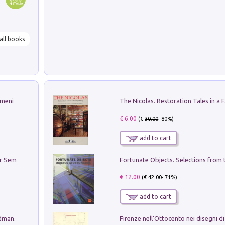
all books
Luci e colori del cielo. Manuale sui fenomeni ottici che si verificano in atmosfera, nella scienza e nella storia: come osservarli e fotografarli
€ 6.00
(€
30.00
- 80%)
add to cart
Genio ed epidemia. La storia del dottor Semmelweis, il Salvatore delle Madri
€ 12.00
(€
42.00
- 71%)
add to cart
edman.