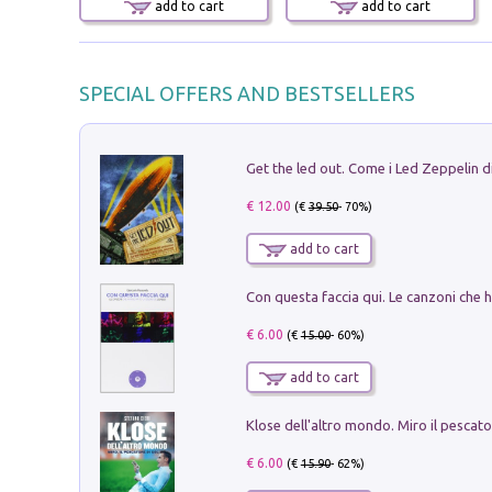
add to cart
add to cart
SPECIAL OFFERS AND BESTSELLERS
€ 12.00
(€
39.50
- 70%)
add to cart
€ 6.00
(€
15.00
- 60%)
add to cart
€ 6.00
(€
15.90
- 62%)