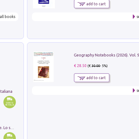
add to cart
all books
s
€ 28.50
(€
30.00
- 5%)
add to cart
s
taliana
Santissima Trinità e divina proporzione. Lo studio della proporzione nell'arte come ricerca del mistero trinitario