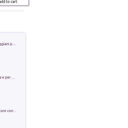
dd to cart
La Porta Filosofica di Claudio Parmiggiani per il Sacro Eremo di Camaldoli
Obbedisco. Garibaldi Eroe per Scelta e per Destino
Arie per Carlo Broschi Farinelli. Partiture con riduzione per clavicembalo (o pianoforte). Seconda serie. Vol. 5