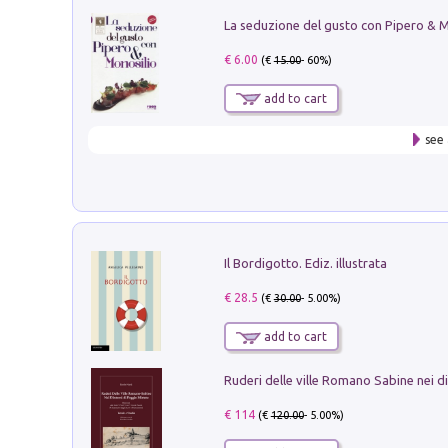
€ 6.00
(€
15.00
- 60%)
add to cart
see 
Il Bordigotto. Ediz. illustrata
€ 28.5
(€
30.00
- 5.00%)
add to cart
€ 114
(€
120.00
- 5.00%)