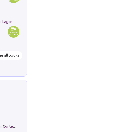
Pastori. Sguardi contemporanei tra il Lagorai e la pianura. Ediz. illustrata
ee all books
in alto! Livello A1. Con CD-Audio. Con Contenuto digitale per accesso on line