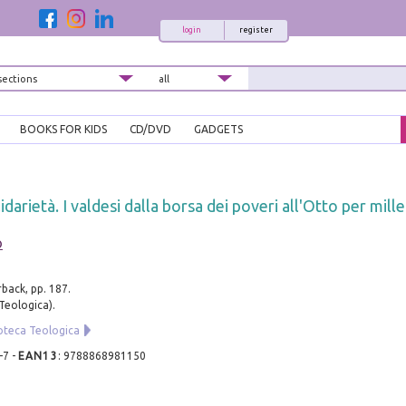
login
register
BOOKS FOR KIDS
CD/DVD
GADGETS
idarietà. I valdesi dalla borsa dei poveri all'Otto per mille
o
back, pp. 187.
 Teologica).
ioteca Teologica
-7
-
EAN13
:
9788868981150