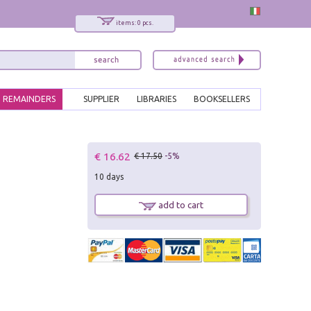
items: 0 pcs.
REMAINDERS
SUPPLIER
LIBRARIES
BOOKSELLERS
x
€ 16.62
€ 17.50
-5%
Interessato ai nostri libri?
10 days
Allora iscriviti alla nostra newsletter!
Sarai informato delle nostre novità, potrai
add to cart
comunque cancellarti quando desideri.
modulo di iscrizione