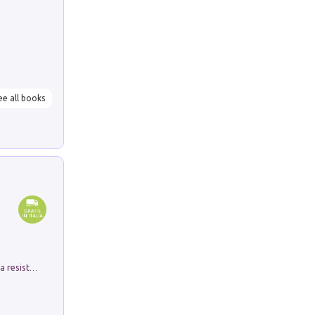
ee all books
Memorial Santa Giulia. Sculture per la resistenza Monchio di Palagano