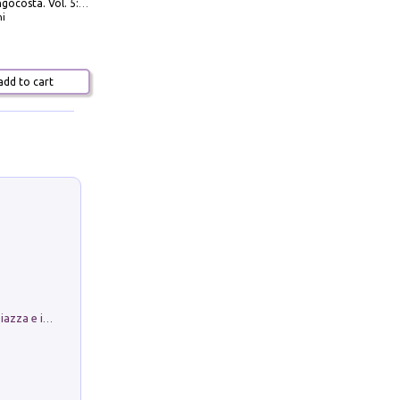
Navigare Lungocosta. Vol. 5: Corsica e Sardegna
i
dd to cart
Luoghi Magici di Bologna. Vol. 1: la Piazza e i Suoi Simboli Segreti