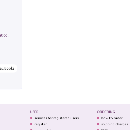
La comparsa. Perché il partito democratico non è mai nato
all books
USER
ORDERING
services for registered users
how to order
register
shipping charges