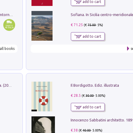
add to cart
Ruderi delle ville Romano Sabine nei dintorni di Poggio Mirteto. Illustrati dal dott.re prof.re cav.re Ercole Nardi regio ispettore degli scavi e monumenti. Anno 1885
€ 71.25
(€
75.00
- 5%)
add to cart
all books
s
Il Bordigotto. Ediz. illustrata
Dromos. Libro periodico di architettura. (2026). Vol. 15: Post-model
€ 28.5
(€
30.00
- 5.00%)
add to cart
Innocenzo Sabbatini architetto. 18
€ 38
(€
40.00
- 5.00%)