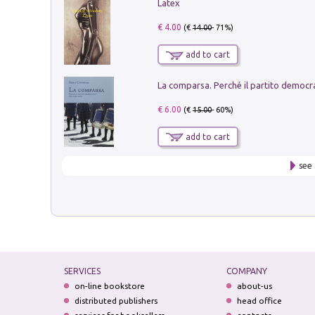
Latex
€ 4.00
(€
14.00
- 71%)
add to cart
€ 6.00
(€
15.00
- 60%)
add to cart
see 
SERVICES
COMPANY
on-line bookstore
about-us
distributed publishers
head office