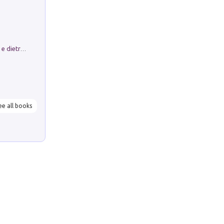
Conte e Mattarella. Sul palcoscenico e dietro le quinte del Quirinale. Un racconto sulle istituzioni
ee all books