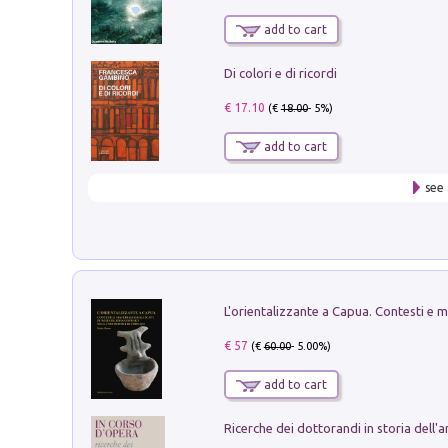
add to cart
Di colori e di ricordi
€ 17.10
(€
18.00
- 5%)
add to cart
see 
€ 57
(€
60.00
- 5.00%)
add to cart