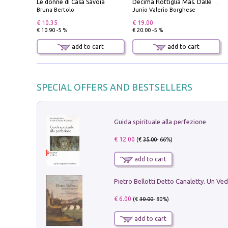
Le donne di Casa Savoia
Decima flottiglia Mas. Dalle origini all'armistizio
Bruna Bertolo
Junio Valerio Borghese
€ 10.35
€ 19.00
€ 10.90 -5 %
€ 20.00 -5 %
add to cart
add to cart
SPECIAL OFFERS AND BESTSELLERS
Guida spirituale alla perfezione
€ 12.00
(€
35.00
- 66%)
add to cart
€ 6.00
(€
30.00
- 80%)
add to cart