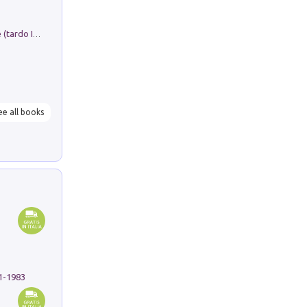
Sofiana. In Sicilia centro-meridionale (tardo III-metà IX secolo d.C.): dall'agro-town tardo-imperiale al villaggio medio-bizantino. Nuova ediz.
ee all books
91-1983