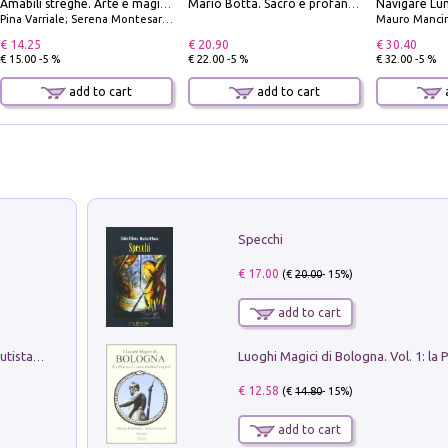
Amabili streghe. Arte e magie di Leonora Carrington e Remedios Varo
Mario Botta. Sacro e profano-Sacred and profane
Pina Varriale; Serena Montesarchio
Mauro Mancin
€ 14.25
€ 20.90
€ 30.40
€ 15.00 -5 %
€ 22.00 -5 %
€ 32.00 -5 %
add to cart
add to cart
a
Specchi
€ 17.00
(€
20.00
- 15%)
add to cart
Pietro Bellotti Detto Canaletty. Un Vedutista Veneziano nella Francia dell'Ancien Régime
€ 12.58
(€
14.80
- 15%)
add to cart