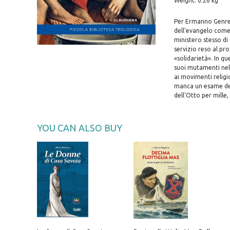
Weight: 0.26 kg
Per Ermanno Genre, 
dell'evangelo come i
ministero stesso di
servizio reso al pro
«solidarietà». In qu
suoi mutamenti nel 
ai movimenti religi
manca un esame dell
dell'Otto per mille,
YOU CAN ALSO BUY