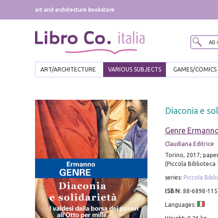
art and architecture bookstore
ART/ARCHITECTURE
VARIOUS SUBJECTS
GAMES/COMICS
Diaconia e sol
Genre Ermann
Claudiana Editrice
Torino, 2017; paper
(Piccola Biblioteca
series:
Piccola Bibl
ISBN
:
88-6898-115
Languages: