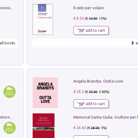
Il cielo per volare
La seduzione del gusto con Pipero & Monosilio
€ 8.50
(€
10.00
- 15%)
add to cart
all books
s
Angela Brandys. Outta Love
€ 28.5
(€
30.00
- 5.00%)
add to cart
Ruderi delle ville Romano Sabine nei dintorni di Poggio Mirteto. Illustrati dal dott.re prof.re cav.re Ercole Nardi regio ispettore degli scavi e monumenti. Anno 1885. Tavole e studio. Con 25 tavole fuori testo in cartella editoriale
€ 26.60
(€
28.00
- 5%)