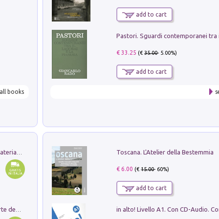
add to cart
€ 33.25
(€
35.00
- 5.00%)
add to cart
all books
s
Toscana. L'Atelier della Bestemmia
L'orientalizzante a Capua. Contesti e materiali dagli scavi di Werner Johannowsky nella necropoli di Fornaci. Nuova ediz.
€ 6.00
(€
15.00
- 60%)
add to cart
Ricerche dei dottorandi in storia dell'arte della Sapienza