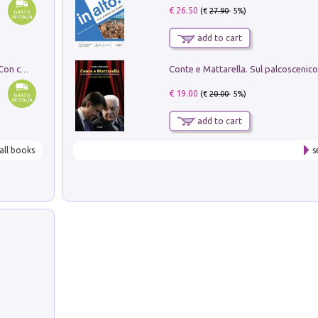
€ 26.50
(€
27.90
- 5%)
add to cart
I monumenti funerari del Lazio antico. Con cartella con tavole
€ 19.00
(€
20.00
- 5%)
add to cart
all books
s