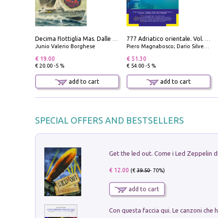
Decima flottiglia Mas. Dalle origini all'armistizio
777 Adriatico orientale. Vol. 1: Istria, Costa della Dalmazia da Smrika a Zara, Isole del Quarnaro, Pag, Arcipelaghi di Zara, Sibenico e Incoronate
Junio Valerio Borghese
Piero Magnabosco; Dario Silvestro; Marco Sbrizzi
€ 19.00
€ 51.30
€ 20.00 -5 %
€ 54.00 -5 %
add to cart
add to cart
SPECIAL OFFERS AND BESTSELLERS
€ 12.00
(€
39.50
- 70%)
add to cart