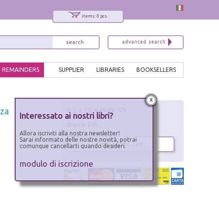
items: 0 pcs.
REMAINDERS
SUPPLIER
LIBRARIES
BOOKSELLERS
x
€ 24.70
nza
€ 26.00
-5%
Interessato ai nostri libri?
ships in 24h
Allora iscriviti alla nostra newsletter!
Sarai informato delle nostre novità, potrai
add to cart
comunque cancellarti quando desideri.
modulo di iscrizione