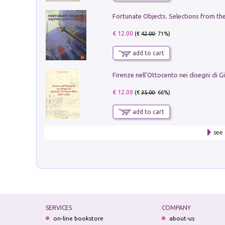
€ 12.00
(€
42.00
- 71%)
add to cart
€ 12.00
(€
35.00
- 66%)
add to cart
see 
SERVICES
COMPANY
on-line bookstore
about-us