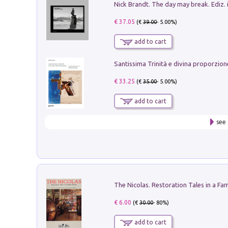
Nick Brandt. The day may break. Ediz. i
€ 37.05
(€
39.00
- 5.00%)
add to cart
€ 33.25
(€
35.00
- 5.00%)
add to cart
see 
€ 6.00
(€
30.00
- 80%)
add to cart