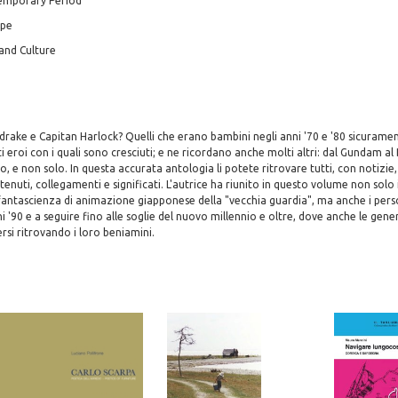
temporary Period
ope
 and Culture
drake e Capitan Harlock? Quelli che erano bambini negli anni '70 e '80 sicurame
ti eroi con i quali sono cresciuti; e ne ricordano anche molti altri: dal Gundam al
o, e non solo. In questa accurata antologia li potete ritrovare tutti, con notizie
enuti, collegamenti e significati. L'autrice ha riunito in questo volume non solo 
fantascienza di animazione giapponese della "vecchia guardia", ma anche i perso
i '90 e a seguire fino alle soglie del nuovo millennio e oltre, dove anche le gene
si ritrovando i loro beniamini.