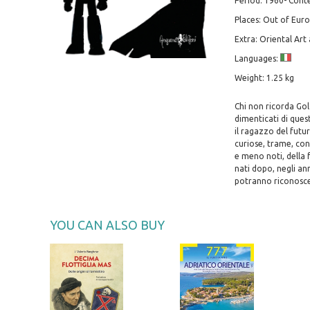
Period: 1960- Con
Places: Out of Eur
Extra: Oriental Art
Languages:
Weight: 1.25 kg
Chi non ricorda Gol
dimenticati di ques
il ragazzo del futur
curiose, trame, cont
e meno noti, della 
nati dopo, negli ann
potranno riconoscer
YOU CAN ALSO BUY