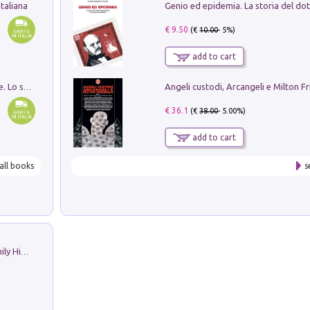
taliana
€ 9.50
(€
10.00
- 5%)
add to cart
Angeli custodi, Arcangeli e Milton F
Santissima Trinità e divina proporzione. Lo studio della proporzione nell'arte come ricerca del mistero trinitario
€ 36.1
(€
38.00
- 5.00%)
add to cart
all books
s
The Nicolas. Restoration Tales in a Family History