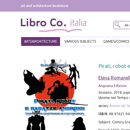
art and architecture bookstore
ART/ARCHITECTURE
VARIOUS SUBJECTS
GAMES/COMICS
Pirati, robot
Elena Romanel
Anguana Edizioni
Sossano, 2018; pape
(Anime nel Tempo d
series:
Anime nel T
ISBN
:
88-97621-94
Subject: Comics,Gra