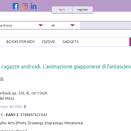
login
register
BOOKS FOR KIDS
CD/DVD
GADGETS
 e ragazze androidi. L'animazione giapponese di fantascie
lo
rback, pp. 520, ill., cm 15x20.
el Mito).
empo del Mito
-5
-
EAN13
:
9788897621942
phic Arts (Prints, Drawings, Engravings, Miniatures)