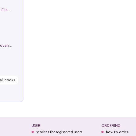
Fortunate Objects. Selections from the Ella Fontanals-Cisneros Collection. Objetos Afortunados. Selección de la Colección Ella Fontanals-Cisneros
Firenze nell'Ottocento nei disegni di Giovanni Ferruccio Moro (1859­1948)
all books
USER
ORDERING
services for registered users
how to order