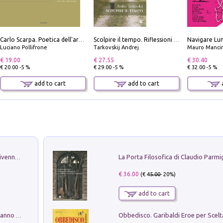
Carlo Scarpa. Poetica dell'arredo. Tavoli e sedie-Poetics of furniture. Tables and chairs. Ediz. bilingue
Scolpire il tempo. Riflessioni sul cinema.
Luciano Pollifrone
Tarkovskij Andrej
Mauro Mancin
€ 19.00
€ 27.55
€ 30.40
€ 20.00 -5 %
€ 29.00 -5 %
€ 32.00 -5 %
add to cart
add to cart
a
Get the led out. Come i Led Zeppelin divennero la più grande band del mondo
€ 36.00
(€
45.00
- 20%)
add to cart
Con questa faccia qui. Le canzoni che hanno fatto la storia di Ligabue