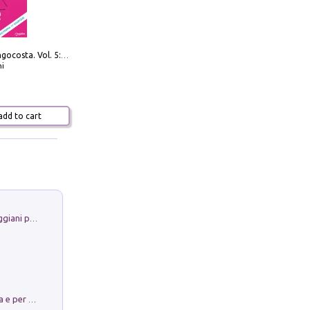
Navigare Lungocosta. Vol. 5: Corsica e Sardegna
i
dd to cart
La Porta Filosofica di Claudio Parmiggiani per il Sacro Eremo di Camaldoli
Obbedisco. Garibaldi Eroe per Scelta e per Destino