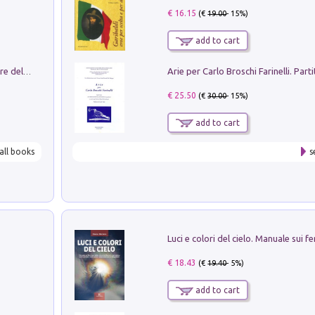
€ 16.15
(€
19.00
- 15%)
add to cart
Klose dell'altro mondo. Miro il pescatore del goal
€ 25.50
(€
30.00
- 15%)
add to cart
all books
s
€ 18.43
(€
19.40
- 5%)
add to cart