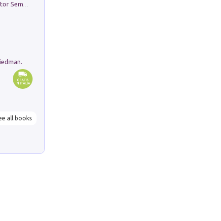
Genio ed epidemia. La storia del dottor Semmelweis, il Salvatore delle Madri
riedman.
ee all books