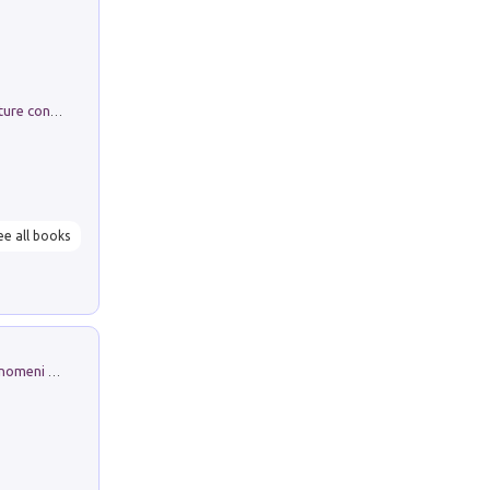
Arie per Carlo Broschi Farinelli. Partiture con riduzione per clavicembalo (o pianoforte). Seconda serie. Vol. 5
ee all books
Luci e colori del cielo. Manuale sui fenomeni ottici che si verificano in atmosfera, nella scienza e nella storia: come osservarli e fotografarli