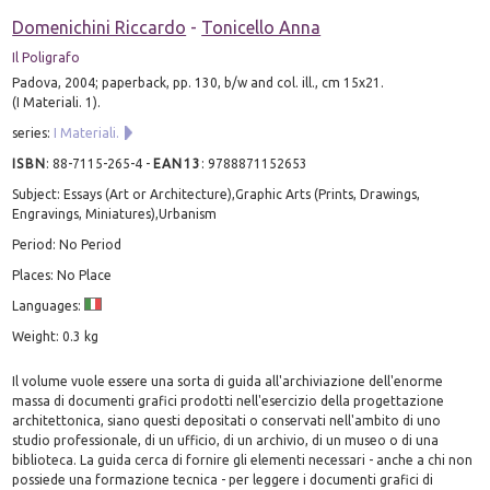
Domenichini Riccardo
-
Tonicello Anna
Il Poligrafo
Padova, 2004; paperback, pp. 130, b/w and col. ill., cm 15x21.
(I Materiali. 1).
series:
I Materiali.
ISBN
:
88-7115-265-4
-
EAN13
:
9788871152653
Subject: Essays (Art or Architecture),Graphic Arts (Prints, Drawings,
Engravings, Miniatures),Urbanism
Period: No Period
Places: No Place
Languages:
Weight: 0.3 kg
Il volume vuole essere una sorta di guida all'archiviazione dell'enorme
massa di documenti grafici prodotti nell'esercizio della progettazione
architettonica, siano questi depositati o conservati nell'ambito di uno
studio professionale, di un ufficio, di un archivio, di un museo o di una
biblioteca. La guida cerca di fornire gli elementi necessari - anche a chi non
possiede una formazione tecnica - per leggere i documenti grafici di