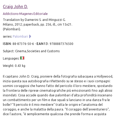
Craig John D.
Addictions-Magenes Editoriale
Translation by Damerini S. and Minguzzi G.
Milano, 2012; paperback, pp. 256, ill., cm 15x21.
(Palombari).
series:
Palombari
ISBN
:
88-87376-50-6
-
EAN13
:
9788887376500
Subject: Cinema,Societies and Customs
Languages:
Weight: 0.43 kg
Il capitano John D. Craig, pioniere della fotografia subacquea a Hollywood,
inizia questa sua autobiografia riflettendo su se stesso e i suoi compagni:
uomini coraggiosi che hanno fatto del pericolo il loro mestiere, spostando
la frontiera delle riprese cinematografiche più emozionanti fino agli abissi
insondati. Cosa accade quando due palombari d'alta profondità inscenano
un combattimento per un film e due squali si lanciano in una danza fra le
bolle? "Il pericolo è il mio mestiere" tratta le origini e l'anatomia del
coraggio, e anche la malattia della paura. "Il coraggio dell'avventuriero",
dice l'autore, "è semplicemente qualcosa che prende forma e acquista