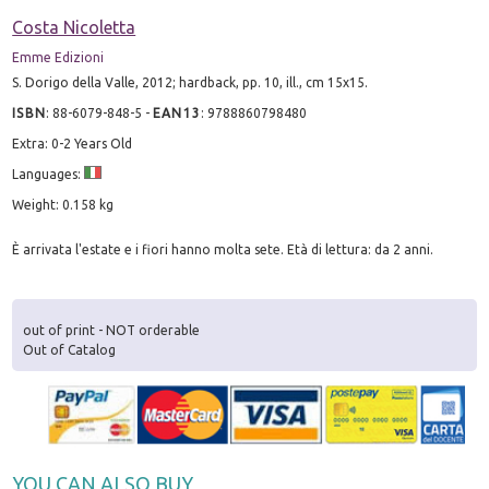
Costa Nicoletta
Emme Edizioni
S. Dorigo della Valle, 2012; hardback, pp. 10, ill., cm 15x15.
ISBN
:
88-6079-848-5
-
EAN13
:
9788860798480
Extra: 0-2 Years Old
Languages:
Weight: 0.158 kg
È arrivata l'estate e i fiori hanno molta sete. Età di lettura: da 2 anni.
out of print - NOT orderable
Out of Catalog
YOU CAN ALSO BUY