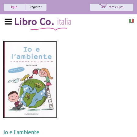
login
register
items: 0 pcs.
Io e l'ambiente