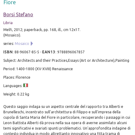
Fiore
Borsi Stefano
Libria
Melfi, 2012; paperback, pp. 168, ill., cm 12x17.
(Mosaico).
series:
Mosaico
ISBN
:
88-96067-85-5
-
EAN13
:
9788896067857
Subject: Architects and their Practices,Essays (Art or Architecture),Painting
Period: 1400-1800 (XV-XVIII) Renaissance
Places: Florence
Languages:
Weight: 0.22 kg
Questo saggio indaga su un aspetto centrale del rapporto tra Alberti e
Brunelleschi, incentrato sull'architettura di Filippo e sull'impresa della
cupola di Santa Maria del Fiore in particolare, recuperando i passaggi in cui
Leon Battista Alberti dà prova nella sua opera di averne assimilato alcuni
temi significativi e svariati spunti problematici. Un'approfondita indagine di
contesto individua in modo altrettanto innovativo una fitta trama di