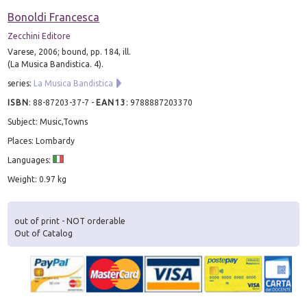
Bonoldi Francesca
Zecchini Editore
Varese, 2006; bound, pp. 184, ill.
(La Musica Bandistica. 4).
series:
La Musica Bandistica
ISBN
:
88-87203-37-7
-
EAN13
:
9788887203370
Subject: Music,Towns
Places: Lombardy
Languages:
Weight: 0.97 kg
out of print - NOT orderable
Out of Catalog