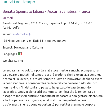
mutati nel tempo
Benatti Spennato Liliana
-
Ascari Scanabissi Franca
Iaccheri
Pavullo nel Frignano, 2010; 2 vols., paperback, pp. 704, ill., cm 17x24.
(Le Marcolfe).
series:
Le Marcolfe
ISBN
:
88-901845-9-0
-
EAN13
:
9788890184598
Subject: Societies and Customs
Languages:
Weight: 2.01 kg
Le autrici hanno voluto riportare alla luce mestieri antichi, scomparsi, rari
da trovare o mutati nel tempo, perché credono che i giovani alla continua
ricerca di un lavoro, di attività sempre nuove ed innovative, debbano avere
la conoscenza e la consapevolezza delle fatiche dei loro padri, dei loro
nonni e di chi fin dal lontano passato ha gettato le basi del mondo
lavorativo. Oggi, in piena crisi economica, sembra che la tendenza sia
riscoprire mestieri antichi e dimenticati, imparare a non gettare niente, ma
a farlo riparare da artigiani specializzati. La crisi potrebbe così
trasformarsi in una buona opportunità per restituire anima e corpo a