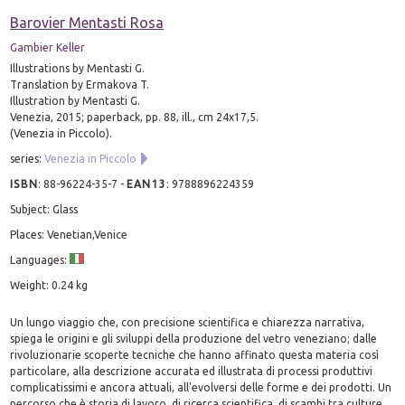
Barovier Mentasti Rosa
Gambier Keller
Illustrations by Mentasti G.
Translation by Ermakova T.
Illustration by Mentasti G.
Venezia, 2015; paperback, pp. 88, ill., cm 24x17,5.
(Venezia in Piccolo).
series:
Venezia in Piccolo
ISBN
:
88-96224-35-7
-
EAN13
:
9788896224359
Subject: Glass
Places: Venetian,Venice
Languages:
Weight: 0.24 kg
Un lungo viaggio che, con precisione scientifica e chiarezza narrativa,
spiega le origini e gli sviluppi della produzione del vetro veneziano; dalle
rivoluzionarie scoperte tecniche che hanno affinato questa materia così
particolare, alla descrizione accurata ed illustrata di processi produttivi
complicatissimi e ancora attuali, all'evolversi delle forme e dei prodotti. Un
percorso che è storia di lavoro, di ricerca scientifica, di scambi tra culture,