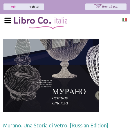
login
register
items: 0 pcs.
Murano. Una Storia di Vetro. [Russian Edition]