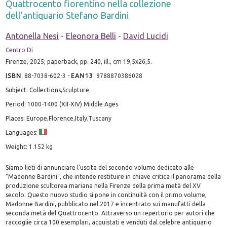
Quattrocento fiorentino nella collezione
dell'antiquario Stefano Bardini
Antonella Nesi
-
Eleonora Belli
-
David Lucidi
Centro Di
Firenze, 2025; paperback, pp. 240, ill., cm 19,5x26,5.
ISBN
:
88-7038-602-3
-
EAN13
:
9788870386028
Subject: Collections,Sculpture
Period: 1000-1400 (XII-XIV) Middle Ages
Places: Europe,Florence,Italy,Tuscany
Languages:
Weight: 1.152 kg
Siamo lieti di annunciare l'uscita del secondo volume dedicato alle
"Madonne Bardini", che intende restituire in chiave critica il panorama della
produzione scultorea mariana nella Firenze della prima metà del XV
secolo. Questo nuovo studio si pone in continuità con il primo volume,
Madonne Bardini, pubblicato nel 2017 e incentrato sui manufatti della
seconda metà del Quattrocento. Attraverso un repertorio per autori che
raccoglie circa 100 esemplari, acquistati e venduti dal celebre antiquario