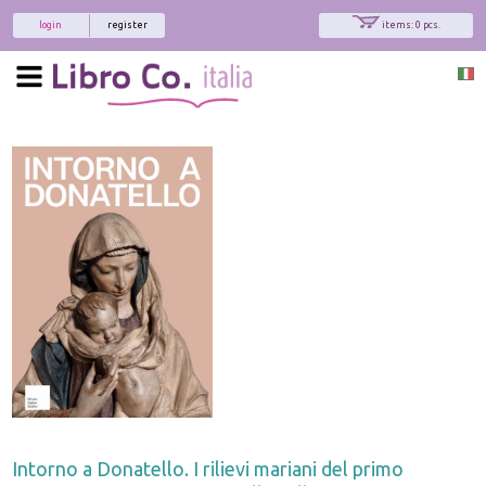
login
register
items: 0 pcs.
Intorno a Donatello. I rilievi mariani del primo