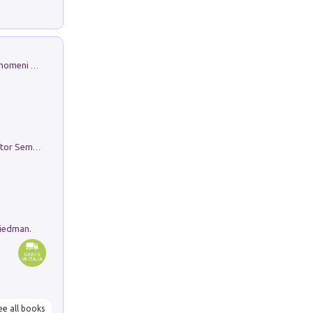
Luci e colori del cielo. Manuale sui fenomeni ottici che si verificano in atmosfera, nella scienza e nella storia: come osservarli e fotografarli
Genio ed epidemia. La storia del dottor Semmelweis, il Salvatore delle Madri
riedman.
ee all books