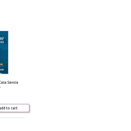
Casa Savoia
o
dd to cart