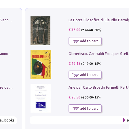
Get the led out. Come i Led Zeppelin divennero la più grande band del mondo
€ 36.00
(€
45.00
- 20%)
add to cart
Con questa faccia qui. Le canzoni che hanno fatto la storia di Ligabue
€ 16.15
(€
19.00
- 15%)
add to cart
Klose dell'altro mondo. Miro il pescatore del goal
€ 25.50
(€
30.00
- 15%)
add to cart
all books
s