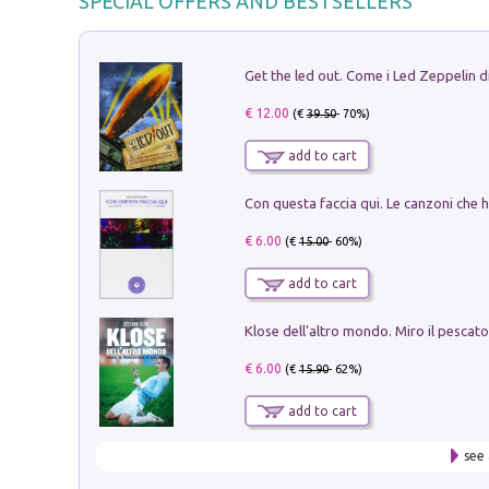
SPECIAL OFFERS AND BESTSELLERS
€ 12.00
(€
39.50
- 70%)
add to cart
€ 6.00
(€
15.00
- 60%)
add to cart
€ 6.00
(€
15.90
- 62%)
add to cart
see 