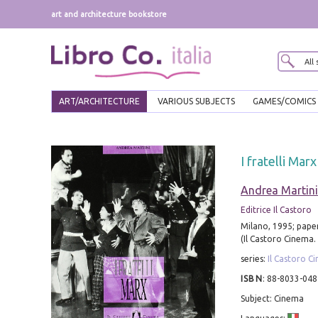
art and architecture bookstore
ART/ARCHITECTURE
VARIOUS SUBJECTS
GAMES/COMICS
I fratelli Marx
Andrea Martini
Editrice Il Castoro
Milano, 1995; paper
(Il Castoro Cinema.
series:
Il Castoro C
ISBN
:
88-8033-048
Subject: Cinema