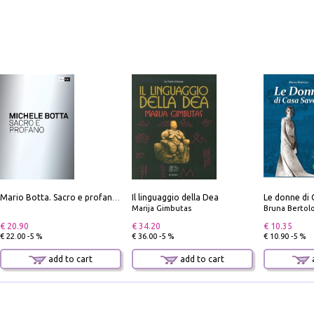
Il linguaggio della Dea
Le donne di 
Mario Botta. Sacro e profano-Sacred and profane
Marija Gimbutas
Bruna Bertol
€ 20.90
€ 34.20
€ 10.35
€ 22.00 -5 %
€ 36.00 -5 %
€ 10.90 -5 %
add to cart
add to cart
a