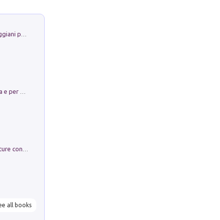
La Porta Filosofica di Claudio Parmiggiani per il Sacro Eremo di Camaldoli
Obbedisco. Garibaldi Eroe per Scelta e per Destino
Arie per Carlo Broschi Farinelli. Partiture con riduzione per clavicembalo (o pianoforte). Seconda serie. Vol. 5
ee all books