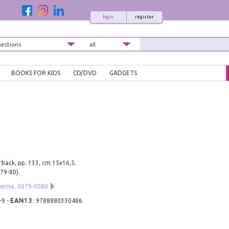
login
register
BOOKS FOR KIDS
CD/DVD
GADGETS
back, pp. 133, cm 15x16,5.
 79-80).
inema. 0079-0080
-9
-
EAN13
:
9788880330486