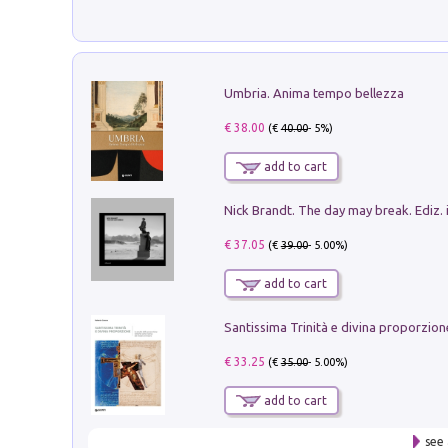
Umbria. Anima tempo bellezza
€ 38.00
(€
40.00
- 5%)
add to cart
Nick Brandt. The day may break. Ediz. i
€ 37.05
(€
39.00
- 5.00%)
add to cart
€ 33.25
(€
35.00
- 5.00%)
add to cart
see 