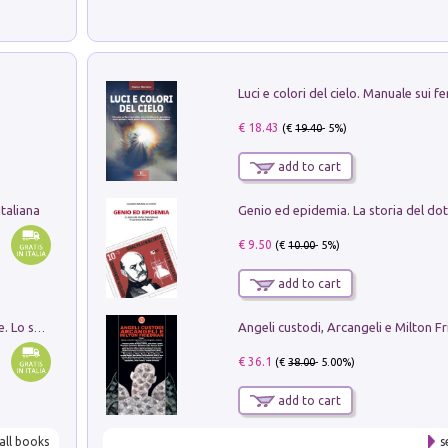
€ 18.43
(€
19.40
- 5%)
add to cart
taliana
€ 9.50
(€
10.00
- 5%)
add to cart
Angeli custodi, Arcangeli e Milton F
Santissima Trinità e divina proporzione. Lo studio della proporzione nell'arte come ricerca del mistero trinitario
€ 36.1
(€
38.00
- 5.00%)
add to cart
all books
s