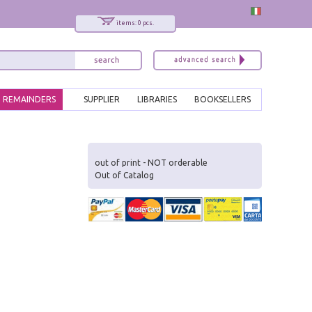
items: 0 pcs.
REMAINDERS
SUPPLIER
LIBRARIES
BOOKSELLERS
x
Interessato ai nostri libri?
out of print - NOT orderable
Out of Catalog
Allora iscriviti alla nostra newsletter!
Sarai informato delle nostre novità, potrai
comunque cancellarti quando desideri.
modulo di iscrizione