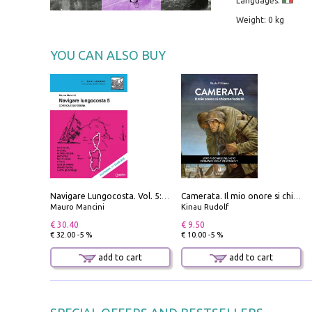
Languages:
Weight: 0 kg
YOU CAN ALSO BUY
Navigare Lungocosta. Vol. 5: Corsica e Sardegna
Camerata. Il mio onore si chiama fedeltà
Mauro Mancini
Kinau Rudolf
€ 30.40
€ 9.50
€ 32.00 -5 %
€ 10.00 -5 %
add to cart
add to cart