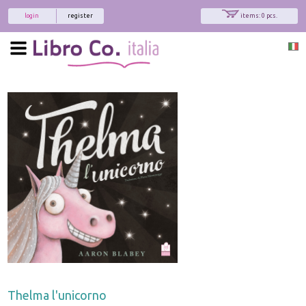
login
register
items: 0 pcs.
Thelma l'unicorno