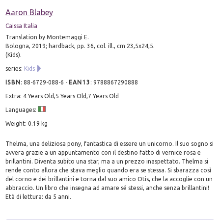
Aaron Blabey
Caissa Italia
Translation by Montemaggi E.
Bologna, 2019; hardback, pp. 36, col. ill., cm 23,5x24,5.
(Kids).
series:
Kids
ISBN
:
88-6729-088-6
-
EAN13
:
9788867290888
Extra: 4 Years Old,5 Years Old,7 Years Old
Languages:
Weight: 0.19 kg
Thelma, una deliziosa pony, fantastica di essere un unicorno. Il suo sogno si
avvera grazie a un appuntamento con il destino fatto di vernice rosa e
brillantini. Diventa subito una star, ma a un prezzo inaspettato. Thelma si
rende conto allora che stava meglio quando era se stessa. Si sbarazza così
del corno e dei brillantini e torna dal suo amico Otis, che la accoglie con un
abbraccio. Un libro che insegna ad amare sé stessi, anche senza brillantini!
Età di lettura: da 5 anni.