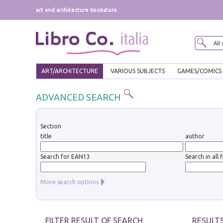
art and architecture bookstore
ART/ARCHITECTURE
VARIOUS SUBJECTS
GAMES/COMICS
ADVANCED SEARCH
Section
title
author
Search for EAN13
Search in all f
More search options
FILTER RESULT OF SEARCH
RESULTS