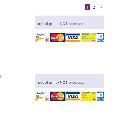
1
2
>
out of print - NOT orderable
ti
out of print - NOT orderable