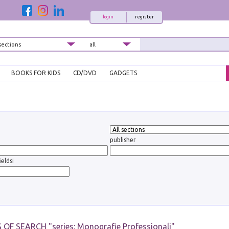
login
register
BOOKS FOR KIDS
CD/DVD
GADGETS
publisher
ieldsi
 OF SEARCH "
series: Monografie Professionali
"